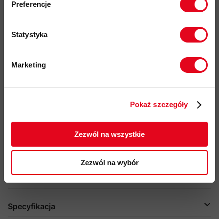
Preferencje
kwotę powyżej 500zł ✂️
podczas noszenia na co dzień.
Statystyka
Najważniejsze cechy:
Marketing
nowoczesna interpretacja klasycznej warstwy środkowej
Twoje dane będą przetwarzane
zgodnie z Polityką prywatności.
lekki materiał polarowy do noszenia przez cały rok
dodatkowe wzmocnienie ramion
Pokaż szczegóły
ZAPISUJĘ SIĘ
100%
poliester
z recyklingu
Zezwól na wszystkie
2 boczne kieszenie zapinane na zamek
elastyczny dół i mankiety dla lepszego dopasowania
Zezwól na wybór
Więcej o produkcie
Specyfikacja