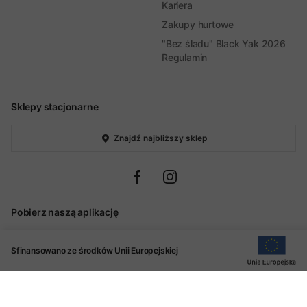
Kariera
Zakupy hurtowe
"Bez śladu" Black Yak 2026
Regulamin
Sklepy stacjonarne
Znajdź najbliższy sklep
Pobierz naszą aplikację
Sfinansowano ze środków Unii Europejskiej
Kontakt