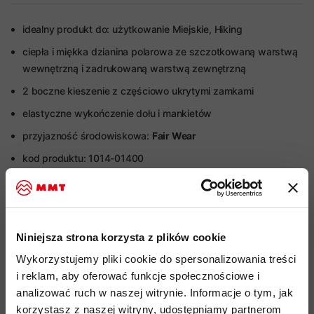
idealny produkt do: użytkowanie Miejskie, Hiking
ciepła i miękka dzianina polarowa ze szczotkowaną warstwą
wewnętrzną i zadrukowaną warstwą zewnętrzną
2 boczne kieszenie z częściowo ukrytymi zamkami
elastyczne wykończenie dołu i mankietów
przyjazność środowiskowa:
Fair Wear
kod produktu: 1014-01400
Więcej o produkcie
Specyfikacja
Niniejsza strona korzysta z plików cookie
Wykorzystujemy pliki cookie do spersonalizowania treści
i reklam, aby oferować funkcje społecznościowe i
Do tego produktu rekomendujemy
analizować ruch w naszej witrynie. Informacje o tym, jak
korzystasz z naszej witryny, udostępniamy partnerom