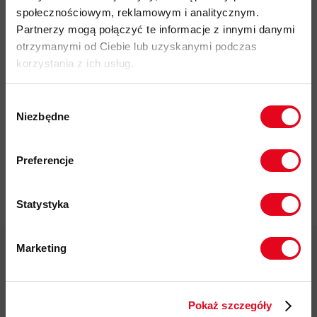
społecznościowym, reklamowym i analitycznym.
Partnerzy mogą połączyć te informacje z innymi danymi
otrzymanymi od Ciebie lub uzyskanymi podczas
korzystania z ich usług.
Impregnat do
odzieży
Wybór
polarowej
Niezbędne
zgody
Nikwax Polar
Zapisz się do naszego newslettera i
Proof Wash-
odbierz
70zł rabatu
przy zakupach na
in
Preferencje
kwotę powyżej 500zł ✂️
37,00 zł
Statystyka
Marketing
Twoje dane będą przetwarzane
zgodnie z Polityką prywatności.
Darmowa dostawa od 200 zł
Pokaż szczegóły