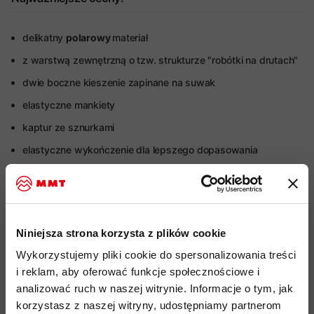
delikatny
polarowy
materiał
z warstwą zewnętrzną o tzw. strukturze "robótki na drutach"
dwie boczne kieszenie zapinane na suwak
elastyczne mankiety
kaptur ze sznurkami
elastyczne wykończenie dla lepszego dopasowania
Więcej o produkcie
Specyfikacja
Niniejsza strona korzysta z plików cookie
Wykorzystujemy pliki cookie do spersonalizowania treści
Do tego produktu rekomendujemy
i reklam, aby oferować funkcje społecznościowe i
analizować ruch w naszej witrynie. Informacje o tym, jak
korzystasz z naszej witryny, udostępniamy partnerom