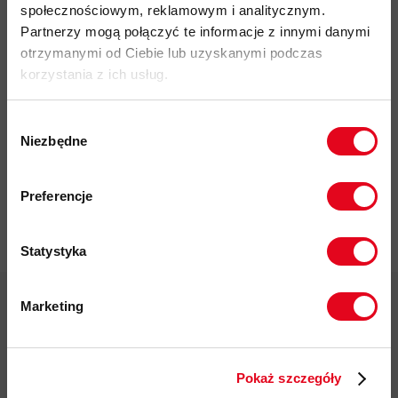
społecznościowym, reklamowym i analitycznym.
Partnerzy mogą połączyć te informacje z innymi danymi
otrzymanymi od Ciebie lub uzyskanymi podczas
korzystania z ich usług.
Impregnat do
odzieży
Wybór
polarowej
Niezbędne
zgody
Nikwax Polar
Proof Wash-
Zapisz się do naszego newslettera i
in
odbierz
70zł rabatu
przy zakupach na
Preferencje
kwotę powyżej 500zł ✂️
37,00 zł
Statystyka
Marketing
Twoje dane będą przetwarzane
zgodnie z Polityką prywatności.
Darmowa dostawa od 200 zł
Pokaż szczegóły
ZAPISUJĘ SIĘ