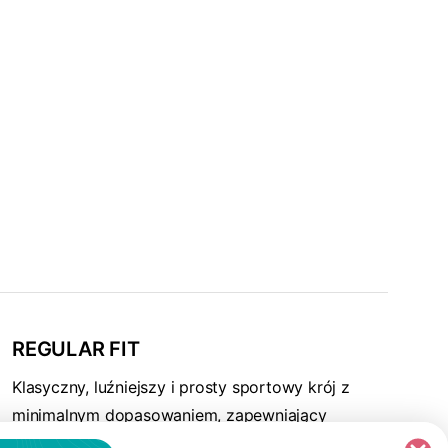
REGULAR FIT
Klasyczny, luźniejszy i prosty sportowy krój z
minimalnym dopasowaniem, zapewniający
większą swobodę ruchu, zachowanie komfortu