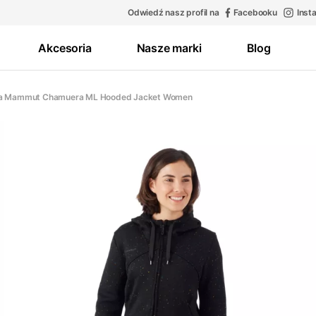
Odwiedź nasz profil na
Facebooku
Inst
Akcesoria
Nasze marki
Blog
a Mammut Chamuera ML Hooded Jacket Women