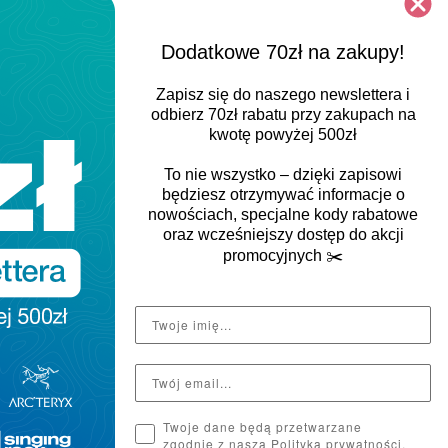
oraz miejsce na dodatkowe warstwy.
Dodatkowe 70zł na zakupy!
Zapisz się do naszego newslettera i
odbierz
70zł rabatu
przy zakupach na
kwotę powyżej 500zł
To nie wszystko – dzięki zapisowi
będziesz otrzymywać informacje o
nowościach, specjalne kody rabatowe
oraz wcześniejszy dostęp do akcji
promocyjnych
✂️
Kaptur
Kaptur stały
Twoje dane będą przetwarzane
zgodnie z naszą Polityką prywatności.