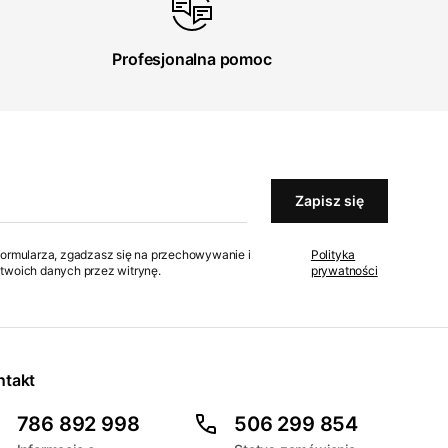
Profesjonalna pomoc
Zapisz się
formularza, zgadzasz się na przechowywanie i
Polityka
twoich danych przez witrynę.
prywatności
ntakt
786 892 998
506 299 854