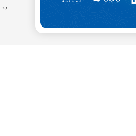
ino
Waga
569g