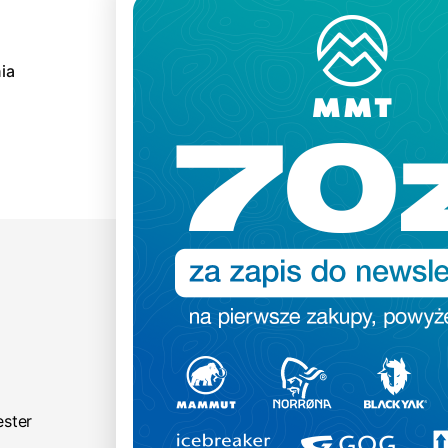
ia
Krój
ester
regular fit