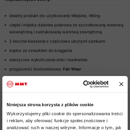
idealny produkt do: użytkowanie Miejskie, Hiking
ciepła i miękka dzianina polarowa ze szczotkowaną warstwą
wewnętrzną i zadrukowaną warstwą zewnętrzną
2 boczne kieszenie z częściowo ukrytymi zamkami
kaptur ze sznurkiem do ściągania
elastyczne wykończenie dołu i mankietów
przyjazność środowiskowa:
Fair Wear
kod produktu: 1014-01360
Więcej o produkcie
Niniejsza strona korzysta z plików cookie
Specyfikacja
Wykorzystujemy pliki cookie do spersonalizowania treści
i reklam, aby oferować funkcje społecznościowe i
Do tego produktu rekomendujemy
analizować ruch w naszej witrynie. Informacje o tym, jak