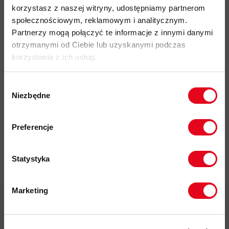
korzystasz z naszej witryny, udostępniamy partnerom
społecznościowym, reklamowym i analitycznym.
Partnerzy mogą połączyć te informacje z innymi danymi
otrzymanymi od Ciebie lub uzyskanymi podczas
korzystania z ich usług.
Impregnat do
Wybór
odzieży
Niezbędne
zgody
polarowej
Zapisz się do naszego newslettera i
Nikwax Polar
odbierz
70zł rabatu
przy zakupach na
Proof Wash-
Preferencje
kwotę powyżej 500zł ✂️
in
37,00 zł
Statystyka
Marketing
Twoje dane będą przetwarzane
zgodnie z Polityką prywatności.