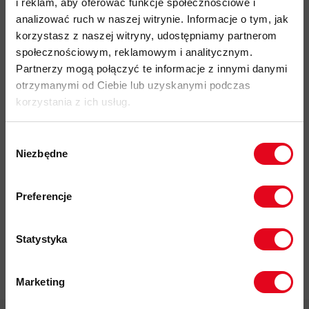
i reklam, aby oferować funkcje społecznościowe i
Specyfikacja
analizować ruch w naszej witrynie. Informacje o tym, jak
korzystasz z naszej witryny, udostępniamy partnerom
Do tego produktu rekomendujemy
społecznościowym, reklamowym i analitycznym.
Partnerzy mogą połączyć te informacje z innymi danymi
otrzymanymi od Ciebie lub uzyskanymi podczas
korzystania z ich usług.
Wybór
Niezbędne
zgody
Impregnat do
Zapisz się do naszego newslettera i
odzieży
odbierz
70zł rabatu
przy zakupach na
polarowej
Preferencje
kwotę powyżej 500zł ✂️
Nikwax Polar
Proof Wash-
in
Statystyka
37,00 zł
Marketing
Twoje dane będą przetwarzane