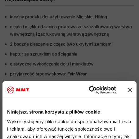
idealny produkt do: użytkowanie Miejskie, Hiking
ciepła i miękka dzianina polarowa ze szczotkowaną warstwą
wewnętrzną i zadrukowaną warstwą zewnętrzną
2 boczne kieszenie z częściowo ukrytymi zamkami
kaptur ze sznurkiem do ściągania
elastyczne wykończenie dołu i mankietów
przyjazność środowiskowa:
Fair Wear
kod produktu: 1014-01360
Więcej o produkcie
Niniejsza strona korzysta z plików cookie
Specyfikacja
Wykorzystujemy pliki cookie do spersonalizowania treści
i reklam, aby oferować funkcje społecznościowe i
Do tego produktu rekomendujemy
analizować ruch w naszej witrynie. Informacje o tym, jak