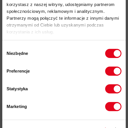
korzystasz z naszej witryny, udostępniamy partnerom
społecznościowym, reklamowym i analitycznym.
Partnerzy mogą połączyć te informacje z innymi danymi
otrzymanymi od Ciebie lub uzyskanymi podczas
korzystania z ich usług.
Impregnat do
Wybór
odzieży
Niezbędne
zgody
polarowej
Zapisz się do naszego newslettera i
Nikwax Polar
odbierz
70zł rabatu
przy zakupach na
Proof Wash-
Preferencje
kwotę powyżej 500zł ✂️
in
37,00 zł
Statystyka
Marketing
Twoje dane będą przetwarzane
zgodnie z Polityką prywatności.