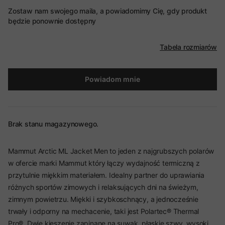
Zostaw nam swojego maila, a powiadomimy Cię, gdy produkt
będzie ponownie dostępny
Tabela rozmiarów
Powiadom mnie
Brak stanu magazynowego.
Mammut Arctic ML Jacket Men to jeden z najgrubszych polarów
w ofercie marki Mammut który łączy wydajność termiczną z
przytulnie miękkim materiałem. Idealny partner do uprawiania
różnych sportów zimowych i relaksujących dni na świeżym,
zimnym powietrzu. Miękki i szybkoschnący, a jednocześnie
trwały i odporny na mechacenie, taki jest Polartec® Thermal
Pro®. Dwie kieszenie zapinane na suwak, płaskie szwy, wysoki