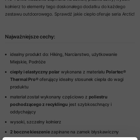
kołnierz to elementy tego doskonałego dodatku do każdego
zestawu outdoorowego. Sprawdź jakie ciepło oferuje seria Arctic!
Najważniejsze cechy:
idealny produkt do: Hiking, Narciarstwo, użytkowanie
Miejskie, Podróże
ciepły i elastyczny polar
wykonana z materiału
Polartec®
Thermal Pro®
oferujący idealny stosunek ciepła do wagi
produktu
materiał został wykonany częściowo z
poliestru
pochodzącego z recyklingu
jest szybkoschnący i
oddychający
wysoki, szczelny kołnierz
2 boczne kieszenie
zapinane na zamek błyskawiczny