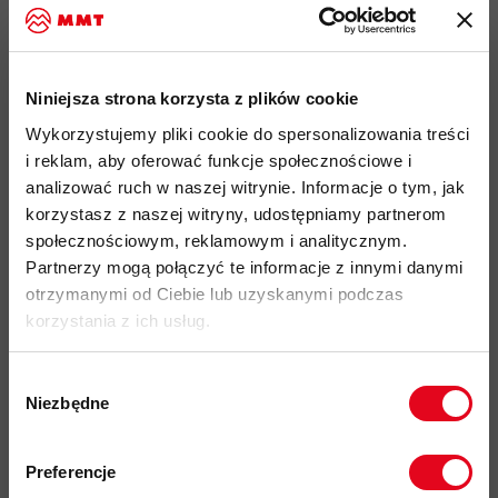
płaska konstrukcja szwów
zapewnia wysoki komfort i
zapobiega otarciom pod plecakiem
przyjazność środowiskowa:
materiały pochodzące z
recyklingu, certyfikat Bluesign®, Fair Wear
Niniejsza strona korzysta z plików cookie
kod produktu: 1014-10394
Wykorzystujemy pliki cookie do spersonalizowania treści
i reklam, aby oferować funkcje społecznościowe i
analizować ruch w naszej witrynie. Informacje o tym, jak
Więcej o produkcie
korzystasz z naszej witryny, udostępniamy partnerom
społecznościowym, reklamowym i analitycznym.
Specyfikacja
Partnerzy mogą połączyć te informacje z innymi danymi
otrzymanymi od Ciebie lub uzyskanymi podczas
Zastosowane technologie
korzystania z ich usług.
Wybór
Do tego produktu rekomendujemy
Niezbędne
zgody
Zapisz się do naszego newslettera i
odbierz
70zł rabatu
przy zakupach na
Preferencje
kwotę powyżej 500zł ✂️