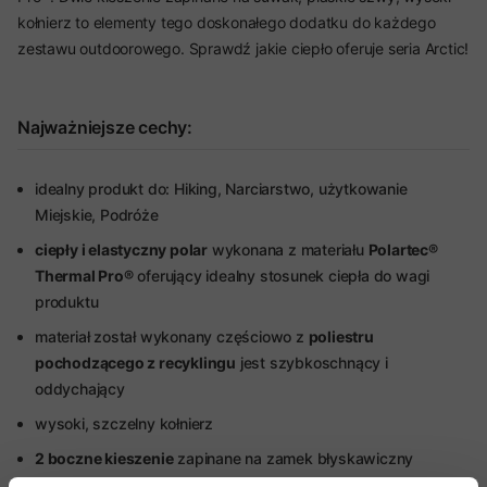
kołnierz to elementy tego doskonałego dodatku do każdego
zestawu outdoorowego. Sprawdź jakie ciepło oferuje seria Arctic!
Najważniejsze cechy:
idealny produkt do: Hiking, Narciarstwo, użytkowanie
Miejskie, Podróże
ciepły i elastyczny polar
wykonana z materiału
Polartec®
Thermal Pro®
oferujący idealny stosunek ciepła do wagi
produktu
materiał został wykonany częściowo z
poliestru
pochodzącego z recyklingu
jest szybkoschnący i
oddychający
wysoki, szczelny kołnierz
2 boczne kieszenie
zapinane na zamek błyskawiczny