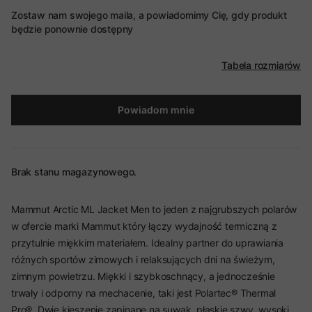
Zostaw nam swojego maila, a powiadomimy Cię, gdy produkt
będzie ponownie dostępny
Tabela rozmiarów
Powiadom mnie
Brak stanu magazynowego.
Mammut Arctic ML Jacket Men to jeden z najgrubszych polarów
w ofercie marki Mammut który łączy wydajność termiczną z
przytulnie miękkim materiałem. Idealny partner do uprawiania
różnych sportów zimowych i relaksujących dni na świeżym,
zimnym powietrzu. Miękki i szybkoschnący, a jednocześnie
trwały i odporny na mechacenie, taki jest Polartec® Thermal
Pro®. Dwie kieszenie zapinane na suwak, płaskie szwy, wysoki