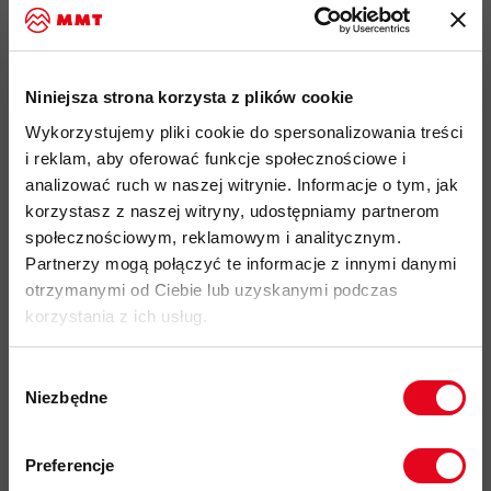
płaska konstrukcja szwów
zapewnia wysoki komfort i
zapobiega otarciom pod plecakiem
przyjazność środowiskowa:
materiały pochodzące z
recyklingu, certyfikat Bluesign®, Fair Wear
Niniejsza strona korzysta z plików cookie
kod produktu: 1014-10394
Wykorzystujemy pliki cookie do spersonalizowania treści
i reklam, aby oferować funkcje społecznościowe i
analizować ruch w naszej witrynie. Informacje o tym, jak
Więcej o produkcie
korzystasz z naszej witryny, udostępniamy partnerom
społecznościowym, reklamowym i analitycznym.
Specyfikacja
Partnerzy mogą połączyć te informacje z innymi danymi
otrzymanymi od Ciebie lub uzyskanymi podczas
Zastosowane technologie
korzystania z ich usług.
Wybór
Do tego produktu rekomendujemy
Niezbędne
zgody
Zapisz się do naszego newslettera i
odbierz
70zł rabatu
przy zakupach na
Preferencje
kwotę powyżej 500zł ✂️