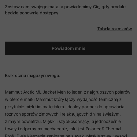
Zostaw nam swojego maila, a powiadomimy Cię, gdy produkt
będzie ponownie dostępny
Tabela rozmiarów
Powiadom mnie
Brak stanu magazynowego.
Mammut Arctic ML Jacket Men to jeden z najgrubszych polarów
w ofercie marki Mammut który łączy wydajność termiczną z
przytulnie miękkim materiałem. Idealny partner do uprawiania
różnych sportów zimowych i relaksujących dni na świeżym,
zimnym powietrzu. Miękki i szybkoschnący, a jednocześnie
trwały i odporny na mechacenie, taki jest Polartec® Thermal
Pro®. Dwie kieszenie zapinane na suwak, płaskie szwy, wysoki