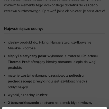
kołnierz to elementy tego doskonałego dodatku do każdego
zestawu outdoorowego. Sprawdź jakie ciepło oferuje seria Arctic!
Najważniejsze cechy:
idealny produkt do: Hiking, Narciarstwo, użytkowanie
Miejskie, Podróże
ciepły i elastyczny polar
wykonana z materiału
Polartec®
Thermal Pro®
oferujący idealny stosunek ciepła do wagi
produktu
materiał został wykonany częściowo z
poliestru
pochodzącego z recyklingu
jest szybkoschnący i
oddychający
wysoki, szczelny kołnierz
2 boczne kieszenie
zapinane na zamek błyskawiczny