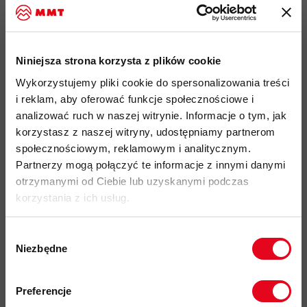
płaska konstrukcja szwów
zapewnia wysoki komfort i
zapobiega otarciom pod plecakiem
przyjazność środowiskowa:
materiały pochodzące z
recyklingu, certyfikat Bluesign®, Fair Wear
Niniejsza strona korzysta z plików cookie
kod produktu: 1014-10394
Wykorzystujemy pliki cookie do spersonalizowania treści
i reklam, aby oferować funkcje społecznościowe i
analizować ruch w naszej witrynie. Informacje o tym, jak
Więcej o produkcie
korzystasz z naszej witryny, udostępniamy partnerom
społecznościowym, reklamowym i analitycznym.
Specyfikacja
Partnerzy mogą połączyć te informacje z innymi danymi
otrzymanymi od Ciebie lub uzyskanymi podczas
Zastosowane technologie
korzystania z ich usług.
Wybór
Do tego produktu rekomendujemy
Niezbędne
zgody
Zapisz się do naszego newslettera i
odbierz
70zł rabatu
przy zakupach na
Preferencje
kwotę powyżej 500zł ✂️