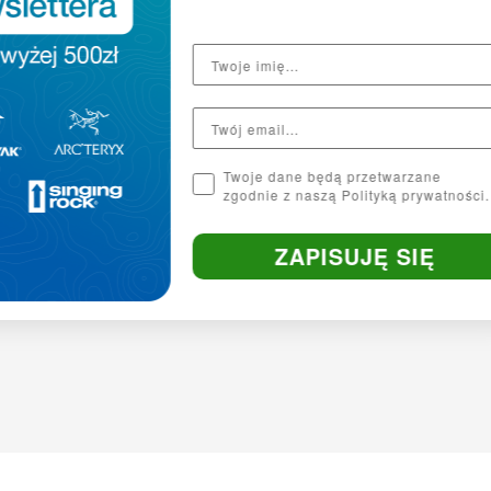
Krój
regular fit
Twoje dane będą przetwarzane
zgodnie z naszą Polityką prywatności.
Wełna merino
ZAPISUJĘ SIĘ
Nie