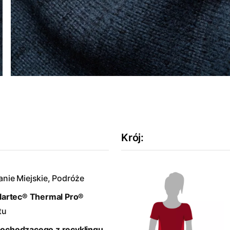
Krój
:
anie Miejskie, Podróże
lartec® Thermal Pro®
tu
pochodzącego z recyklingu