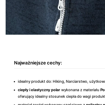
Najważniejsze cechy:
idealny produkt do: Hiking, Narciarstwo, użytkow
ciepły i elastyczny polar
wykonana z materiału
Po
oferujący idealny stosunek ciepła do wagi produk
materiał został wykonany częściowo z
poliestru 