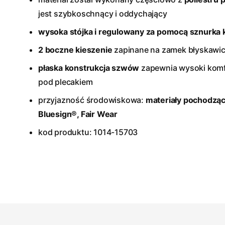
jest szybkoschnący i oddychający
wysoka stójka i regulowany za pomocą sznurka 
2 boczne kieszenie
zapinane na zamek błyskawi
płaska konstrukcja szwów
zapewnia wysoki komfo
pod plecakiem
przyjazność środowiskowa:
materiały pochodzące
Bluesign®, Fair Wear
kod produktu: 1014-15703