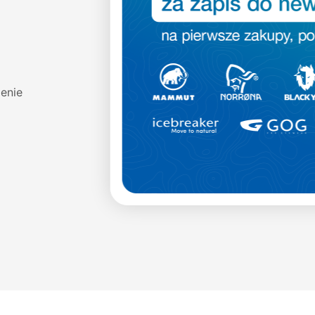
enie
Materiał
100% Poliester
Rodzaj zapięcia
Pełny zamek