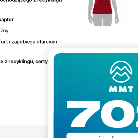
kaptur
czny
rt i zapobiega otarciom
 z recyklingu, certyfikat