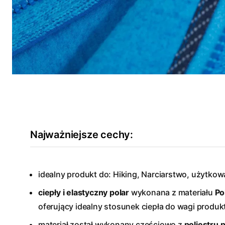
Najważniejsze cechy:
idealny produkt do: Hiking, Narciarstwo, użytkow
ciepły i elastyczny polar
wykonana z materiału
Po
oferujący idealny stosunek ciepła do wagi produk
materiał został wykonany częściowo z
poliestru 