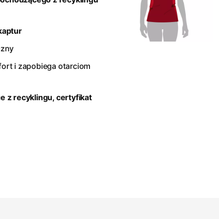
kaptur
czny
rt i zapobiega otarciom
 z recyklingu, certyfikat