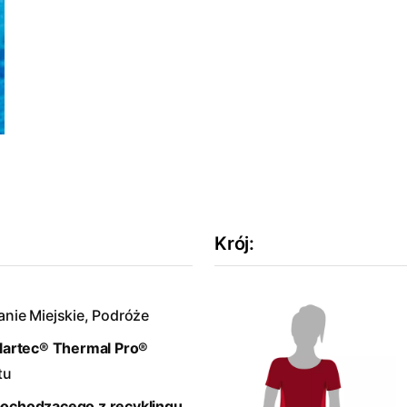
Krój
:
anie Miejskie, Podróże
lartec® Thermal Pro®
tu
pochodzącego z recyklingu