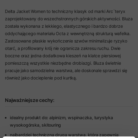
Delta Jacket Women to techniczny klasyk od marki Arc`teryx
zaprojektowany do wszechstronnych górskich aktywności. Bluza
została wykonana z lekkiego, elastycznego i bardzo dobrze
oddychającego materiału Octa z wewnętrzną strukturą wafelka.
Zastosowane płaskie wykończenie szwów minimalizuje ryzyko
otarć, a profilowany krój nie ogranicza zakresu ruchu. Dwie
boczne oraz jedna dodatkowa kieszeń na klatce piersiowej
pomieszczą wszystkie niezbędne drobiazgi. Bluza świetnie
pracuje jako samodzielna warstwa, ale doskonale sprawdzi się
również jako docieplenie pod kurtką.
Najważniejsze cechy:
idealny produkt do: alpinizm, wspinaczka, turystyka
wysokogórska, skitouring
najbardziej techniczna druga warstwa, która zapewnia