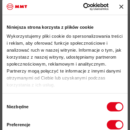
wysoki komfort termiczny przy zachowaniu minimalnej wagi
wykorzystana poliestrowa tkanina Phasic AR II Octa o
gramaturze 122g/m2 jest miękka, elastyczna i bardzo
Niniejsza strona korzysta z plików cookie
sprawnie odprowadza wilgoć
Wykorzystujemy pliki cookie do spersonalizowania treści
innowacyjna konstrukcja materiału z wafelkową strukturą
i reklam, aby oferować funkcje społecznościowe i
wewnątrz zapewnia doskonały stosunek ciepła do wagi przy
analizować ruch w naszej witrynie. Informacje o tym, jak
zachowaniu komfortu użytkowania
korzystasz z naszej witryny, udostępniamy partnerom
gładkie wykończenie materiału zewnętrznego zwiększa
społecznościowym, reklamowym i analitycznym.
odporność na ścieranie
Partnerzy mogą połączyć te informacje z innymi danymi
profilowany fason nie ogranicza swobody ruchu
otrzymanymi od Ciebie lub uzyskanymi podczas
korzystania z ich usług.
użyte płaskie szwy obniżają ryzyko otarć
dwie kieszenie boczne z zamkami
Wybór
jedna kieszeń na klatce piersiowej z laminowanym zamkiem
Niezbędne
zgody
miękko wykończony podbródek dla większego komfortu
Zapisz się do naszego newslettera i
odbierz
70zł rabatu
przy zakupach na
mankiety i dół bluzy wykończony elastyczną i wytrzymałą
Preferencje
kwotę powyżej 500zł ✂️
lamówką