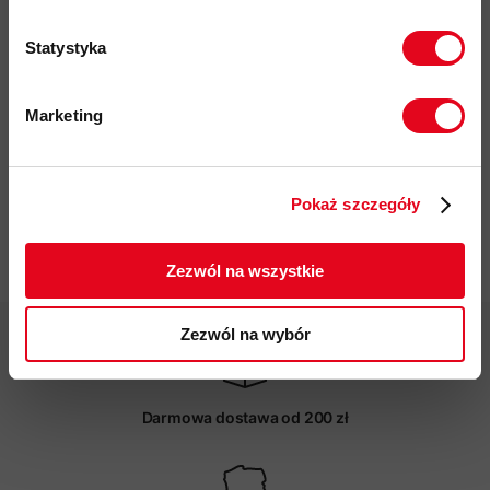
rozpinana na całej długości
Statystyka
przyjazność środowiskowa: bluesign, materiały pochodzące
z recyklingu
Marketing
kod produktu: X000010560
Twoje dane będą przetwarzane
zgodnie z Polityką prywatności.
Więcej o produkcie
Pokaż szczegóły
ZAPISUJĘ SIĘ
Specyfikacja
Zezwól na wszystkie
Zezwól na wybór
Darmowa dostawa od 200 zł