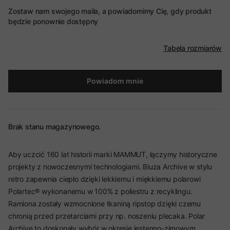
Zostaw nam swojego maila, a powiadomimy Cię, gdy produkt
będzie ponownie dostępny
Tabela rozmiarów
Powiadom mnie
Brak stanu magazynowego.
Aby uczcić 160 lat historii marki MAMMUT, łączymy historyczne
projekty z nowoczesnymi technologiami. Bluza Archive w stylu
retro zapewnia ciepło dzięki lekkiemu i miękkiemu polarowi
Polartec® wykonanemu w 100% z poliestru z recyklingu.
Ramiona zostały wzmocnione tkaniną ripstop dzięki czemu
chronią przed przetarciami przy np. noszeniu plecaka. Polar
Archive to doskonały wybór w okresie jestenno-zimowym.