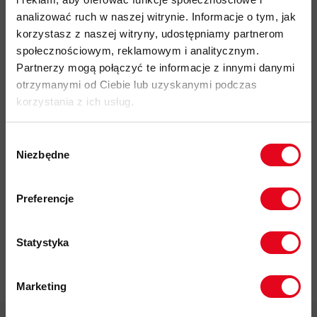
analizować ruch w naszej witrynie. Informacje o tym, jak
korzystasz z naszej witryny, udostępniamy partnerom
Do tego produktu rekomendujemy
społecznościowym, reklamowym i analitycznym.
Partnerzy mogą połączyć te informacje z innymi danymi
otrzymanymi od Ciebie lub uzyskanymi podczas
korzystania z ich usług.
Wybór
Niezbędne
zgody
Impregnat do
odzieży
Zapisz się do naszego newslettera i
polarowej
odbierz
70zł rabatu
przy zakupach na
Preferencje
Nikwax Polar
kwotę powyżej 500zł ✂️
Proof Wash-
in
Statystyka
37,00 zł
Marketing
Twoje dane będą przetwarzane