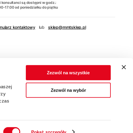
 konsultanci są dostępni w godz.:
00-17:00 od poniedziałku do piątku
mularz kontaktowy
lub
sklep@mmtsklep.pl
Zezwól na wszystkie
naszej
Zezwól na wybór
rzy
dczas
Pokaż szczegóły