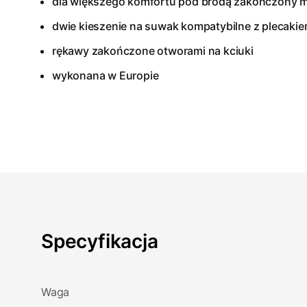
dla większego komfortu pod brodą zakończony m
dwie kieszenie na suwak kompatybilne z plecaki
rękawy zakończone otworami na kciuki
wykonana w Europie
Specyfikacja
Waga