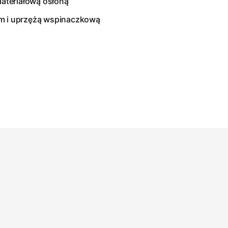
ateriałową osłoną
em i uprzężą wspinaczkową