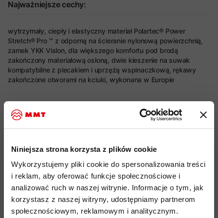
Najważniejsze cechy:
wytrzymały, ciepły i elastyczny materiał Polartec® Power
Stretch® Pro ™ z odporną na ścieranie nylonową powierzchnią,
zamek YKK Vislon, dla większego komfortu pod brodą
zakończony materiałową osłoną, dwie kieszenie na suwak
kompatybilne z plecakiem i uprzężą wspinaczkową, rękawy
zakończone otworami na kciuki, wykonana w Europie
Więcej o produkcie
Specyfikacja
Niniejsza strona korzysta z plików cookie
Do tego produktu rekomendujemy
Wykorzystujemy pliki cookie do spersonalizowania treści
i reklam, aby oferować funkcje społecznościowe i
analizować ruch w naszej witrynie. Informacje o tym, jak
korzystasz z naszej witryny, udostępniamy partnerom
społecznościowym, reklamowym i analitycznym.