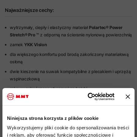
Najważniejsze cechy:
wytrzymały, ciepły i elastyczny materiał
Polartec® Power
Stretch® Pro ™
z odporną na ścieranie nylonową powierzchnią
zamek
YKK Vislon
dla większego komfortu pod brodą zakończony materiałową
osłoną
dwie kieszenie na suwak kompatybilne z plecakiem i uprzężą
wspinaczkową
rękawy zakończone otworami na kciuki
wykonana w Europie
Więcej o produkcie
Niniejsza strona korzysta z plików cookie
Wykorzystujemy pliki cookie do spersonalizowania treści
Specyfikacja
i reklam, aby oferować funkcje społecznościowe i