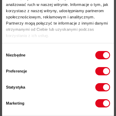
analizować ruch w naszej witrynie. Informacje o tym, jak
korzystasz z naszej witryny, udostępniamy partnerom
Do tego produktu rekomendujemy
społecznościowym, reklamowym i analitycznym.
Partnerzy mogą połączyć te informacje z innymi danymi
otrzymanymi od Ciebie lub uzyskanymi podczas
korzystania z ich usług.
Wybór
Niezbędne
zgody
Impregnat do
odzieży
Zapisz się do naszego newslettera i
polarowej
odbierz
70zł rabatu
przy zakupach na
Preferencje
Nikwax Polar
kwotę powyżej 500zł ✂️
Proof Wash-
in
Statystyka
37,00 zł
Marketing
Twoje dane będą przetwarzane
zgodnie z Polityką prywatności.