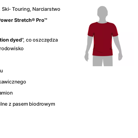
 Ski- Touring, Narciarstwo
Power Stretch® Pro™
tion dyed
", co oszczędza
środowisko
łu
skawicznego
ramion
ilne z pasem biodrowym