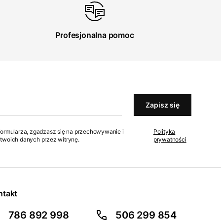
Profesjonalna pomoc
Zapisz się
formularza, zgadzasz się na przechowywanie i
Polityka
twoich danych przez witrynę.
prywatności
ntakt
786 892 998
506 299 854