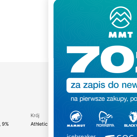
Dodatkowe 70zł na zakupy!
Zapisz się do naszego newslettera i
odbierz
70zł rabatu
przy zakupach na
kwotę powyżej 500zł
To nie wszystko – dzięki zapisowi
będziesz otrzymywać informacje o
nowościach, specjalne kody rabatowe
oraz wcześniejszy dostęp do akcji
promocyjnych
✂️
Krój
athletic fit
Twoje dane będą przetwarzane