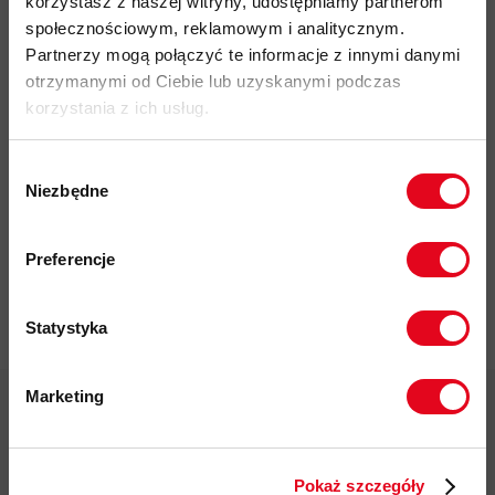
korzystasz z naszej witryny, udostępniamy partnerom
społecznościowym, reklamowym i analitycznym.
Partnerzy mogą połączyć te informacje z innymi danymi
otrzymanymi od Ciebie lub uzyskanymi podczas
korzystania z ich usług.
Impregnat do
Wybór
odzieży
Niezbędne
zgody
polarowej
Nikwax Polar
Zapisz się do naszego newslettera i
Proof Wash-
odbierz
70zł rabatu
przy zakupach na
Preferencje
in
kwotę powyżej 500zł ✂️
37,00 zł
Statystyka
Marketing
Twoje dane będą przetwarzane
zgodnie z Polityką prywatności.
Darmowa dostawa od 200 zł
Pokaż szczegóły