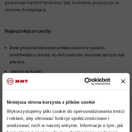
gwarantuje komfort termiczny i jest to świetna propozycja na
warstwę docieplającą.
Najważniejsze cechy:
Dwie przednie kieszenie umiejscowione w sposób
umożliwiający dostęp do nich podczas noszenia uprzęży lub
plecaka
otwory na kciuki
Więcej o produkcie
Niniejsza strona korzysta z plików cookie
Specyfikacja
Wykorzystujemy pliki cookie do spersonalizowania treści
i reklam, aby oferować funkcje społecznościowe i
Do tego produktu rekomendujemy
analizować ruch w naszej witrynie. Informacje o tym, jak