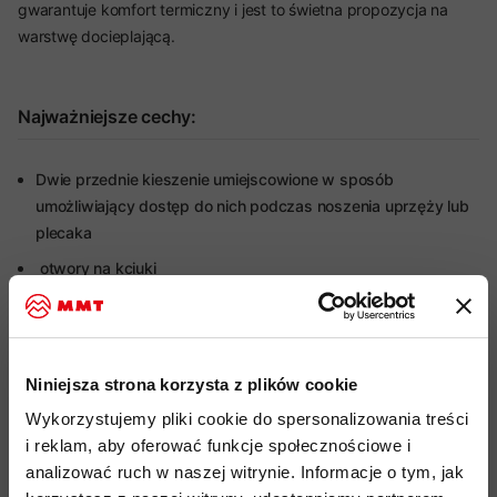
gwarantuje komfort termiczny i jest to świetna propozycja na
warstwę docieplającą.
Najważniejsze cechy:
Dwie przednie kieszenie umiejscowione w sposób
umożliwiający dostęp do nich podczas noszenia uprzęży lub
plecaka
otwory na kciuki
Więcej o produkcie
Niniejsza strona korzysta z plików cookie
Specyfikacja
Wykorzystujemy pliki cookie do spersonalizowania treści
i reklam, aby oferować funkcje społecznościowe i
Do tego produktu rekomendujemy
analizować ruch w naszej witrynie. Informacje o tym, jak