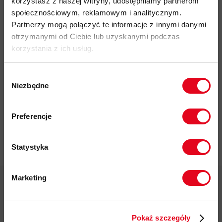
korzystasz z naszej witryny, udostępniamy partnerom
społecznościowym, reklamowym i analitycznym.
Partnerzy mogą połączyć te informacje z innymi danymi
otrzymanymi od Ciebie lub uzyskanymi podczas
korzystania z ich usług.
Impregnat do
Wybór
odzieży
Niezbędne
zgody
polarowej
Nikwax Polar
Zapisz się do naszego newslettera i
Proof Wash-
odbierz
70zł rabatu
przy zakupach na
Preferencje
in
kwotę powyżej 500zł ✂️
37,00 zł
Statystyka
Marketing
Twoje dane będą przetwarzane
zgodnie z Polityką prywatności.
Darmowa dostawa od 200 zł
Pokaż szczegóły