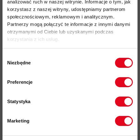
analizować ruch w naszej witrynie. Informacje o tym, jak
Do tego produktu rekomendujemy
korzystasz z naszej witryny, udostępniamy partnerom
społecznościowym, reklamowym i analitycznym.
Partnerzy mogą połączyć te informacje z innymi danymi
otrzymanymi od Ciebie lub uzyskanymi podczas
korzystania z ich usług.
Wybór
Impregnat do
Niezbędne
zgody
odzieży
Zapisz się do naszego newslettera i
polarowej
odbierz
70zł rabatu
przy zakupach na
Nikwax Polar
Preferencje
Proof Wash-
kwotę powyżej 500zł ✂️
in
37,00 zł
Statystyka
Marketing
Twoje dane będą przetwarzane
zgodnie z Polityką prywatności.