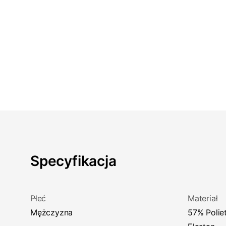
Specyfikacja
Płeć
Materiał
Mężczyzna
57% Polietser, 33% Poliamid, 10%