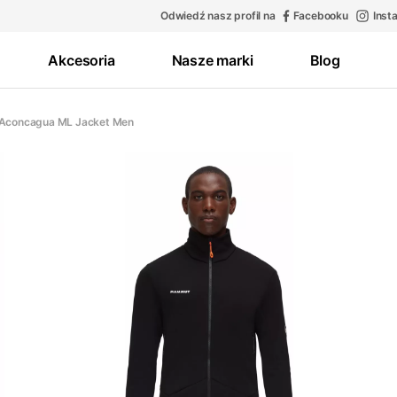
Odwiedź nasz profil na
Facebooku
Inst
Akcesoria
Nasze marki
Blog
 Aconcagua ML Jacket Men