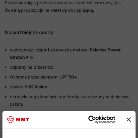
Podsumowując, produkt gwarantuje komfort termiczny, jest
świetną propozycja na warstwę docieplającą.
Najważniejsze cechy:
wytrzymały, ciepły i elastyczny materiał
Polartec Power
Stretch Pro
odporny na przetarcia
Ochrona przed słońcem:
UPF 50+
zamek
YKK Vislon
dla większego komfortu pod brodą zakończony materiałową
osłoną
dwie kieszenie boczne zamykane na suwak
odpowiednie do noszenia z uprzężą
rękawy zakończone otworami na kciuki