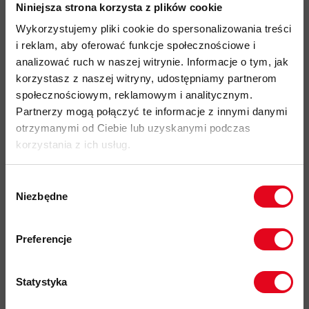
Niniejsza strona korzysta z plików cookie
wykonana w Europie
Wykorzystujemy pliki cookie do spersonalizowania treści
i reklam, aby oferować funkcje społecznościowe i
Więcej o produkcie
analizować ruch w naszej witrynie. Informacje o tym, jak
korzystasz z naszej witryny, udostępniamy partnerom
Specyfikacja
społecznościowym, reklamowym i analitycznym.
Partnerzy mogą połączyć te informacje z innymi danymi
otrzymanymi od Ciebie lub uzyskanymi podczas
Do tego produktu rekomendujemy
korzystania z ich usług.
Wybór
Niezbędne
zgody
Zapisz się do naszego newslettera i
odbierz
70zł rabatu
przy zakupach na
Preferencje
kwotę powyżej 500zł ✂️
Impregnat do
odzieży
polarowej
Statystyka
Nikwax Polar
Proof Wash-