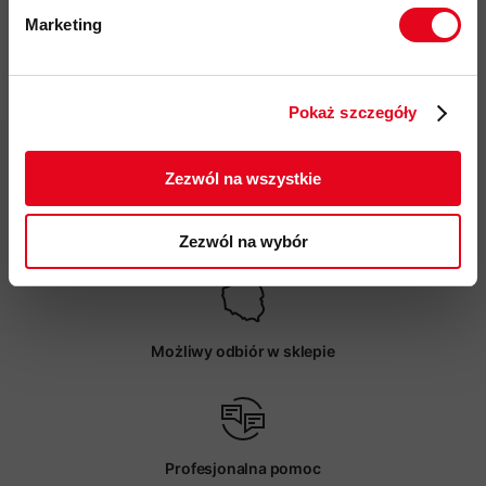
in
Marketing
37,00 zł
Twoje dane będą przetwarzane
zgodnie z Polityką prywatności.
Pokaż szczegóły
ZAPISUJĘ SIĘ
Zezwól na wszystkie
Darmowa dostawa od 200 zł
Zezwól na wybór
Możliwy odbiór w sklepie
Profesjonalna pomoc