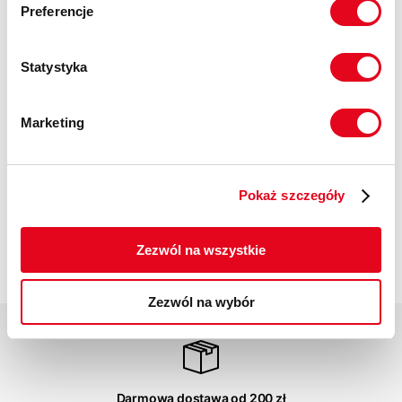
Preferencje
Statystyka
Marketing
Impregnat do
odzieży
polarowej
Nikwax Polar
Pokaż szczegóły
Proof Wash-
in
37,00 zł
Zezwól na wszystkie
Zezwól na wybór
Darmowa dostawa od 200 zł