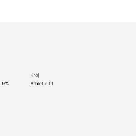
Twoje dane będą przetwarzane
zgodnie z naszą Polityką prywatności.
ZAPISUJĘ SIĘ
Krój
athletic fit