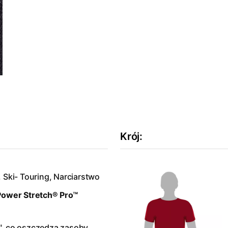
Krój
:
 Ski- Touring, Narciarstwo
Power Stretch® Pro™
", co oszczędza zasoby