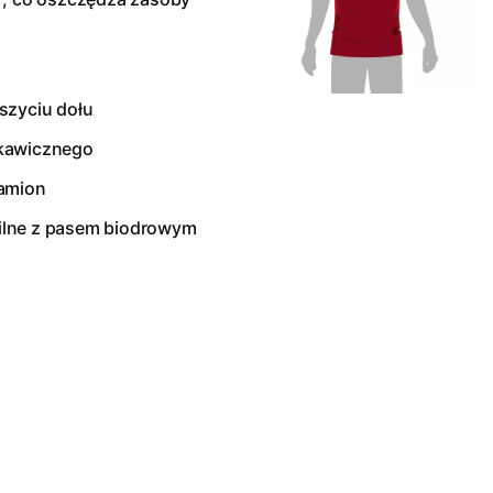
szyciu dołu
skawicznego
ramion
ilne z pasem biodrowym