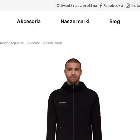
Odwiedź nasz profil na
Facebooku
Inst
Akcesoria
Nasze marki
Blog
 Aconcagua ML Hooded Jacket Men