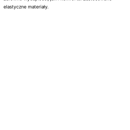
elastyczne materiały.
Dodatkowe 70zł na zakupy!
Zapisz się do naszego newslettera i
odbierz
70zł rabatu
przy zakupach na
kwotę powyżej 500zł
To nie wszystko – dzięki zapisowi
będziesz otrzymywać informacje o
nowościach, specjalne kody rabatowe
oraz wcześniejszy dostęp do akcji
promocyjnych
✂️