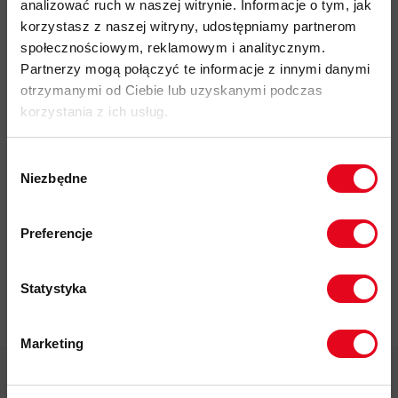
analizować ruch w naszej witrynie. Informacje o tym, jak
Do tego produktu rekomendujemy
korzystasz z naszej witryny, udostępniamy partnerom
społecznościowym, reklamowym i analitycznym.
Partnerzy mogą połączyć te informacje z innymi danymi
otrzymanymi od Ciebie lub uzyskanymi podczas
korzystania z ich usług.
Wybór
Impregnat do
Niezbędne
zgody
odzieży
Zapisz się do naszego newslettera i
polarowej
odbierz
70zł rabatu
przy zakupach na
Nikwax Polar
Preferencje
Proof Wash-
kwotę powyżej 500zł ✂️
in
37,00 zł
Statystyka
Marketing
Twoje dane będą przetwarzane
zgodnie z Polityką prywatności.