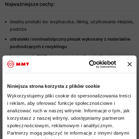
Najważniejsze cechy:
idealny produkt do: wspinaczka, hiking, użytkowanie miejskie,
podróże
ultralekki i minimalistyczny plecak wykonany z materiałów
pochodzących z recyklingu
impregnacja DWR
nie zawiera szkodliwych dla zdrowia
związków PFC
wygodny, miękki i bardzo lekki system nośny CONTACT
wysoce wentylowane szelki naramienne z dodatkowymi
Niniejsza strona korzysta z plików cookie
pętlami do montażu akcesoriów lub rurki od bukłaka
Wykorzystujemy pliki cookie do spersonalizowania treści
głęboko otwierana komora głowna na 2-wózkowy zamek
i reklam, aby oferować funkcje społecznościowe i
błyskawiczny YKK
analizować ruch w naszej witrynie. Informacje o tym, jak
korzystasz z naszej witryny, udostępniamy partnerom
pionowa kieszonka na froncie zapinana na zamek
społecznościowym, reklamowym i analitycznym.
błyskawiczny YKK
Partnerzy mogą połączyć te informacje z innymi danymi
wewnętrzna kieszeń z siatki od przedniej strony, zapinana na