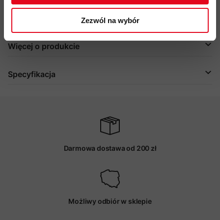
PFC, Fair Wear, materiały pochodzące z recyklingu
kod produktu: 2510-02491
Zezwól na wybór
Więcej o produkcie
Specyfikacja
Darmowa dostawa od 200 zł
Możliwy odbiór w sklepie