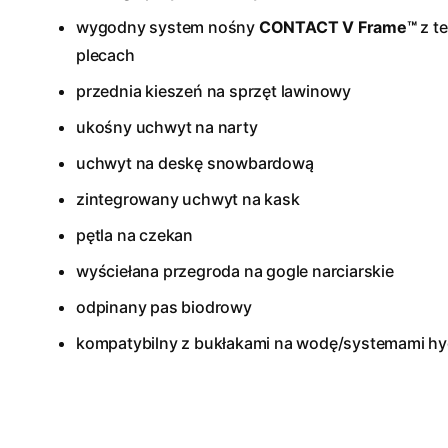
wygodny system nośny
CONTACT V Frame™
z t
plecach
przednia kieszeń na sprzęt lawinowy
ukośny uchwyt na narty
uchwyt na deskę snowbardową
zintegrowany uchwyt na kask
pętla na czekan
wyściełana przegroda na gogle narciarskie
odpinany pas biodrowy
kompatybilny z bukłakami na wodę/systemami hy