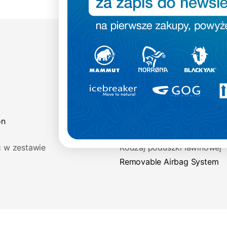
Pojemność
on
30.00
 w zestawie
Rodzaj poduszki lawinowej
Removable Airbag System