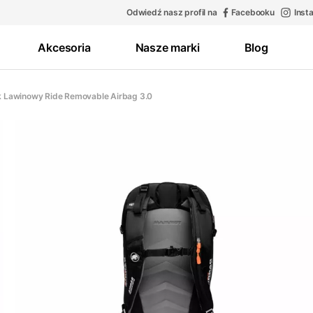
Odwiedź nasz profil na
Facebooku
Inst
Akcesoria
Nasze marki
Blog
k Lawinowy Ride Removable Airbag 3.0