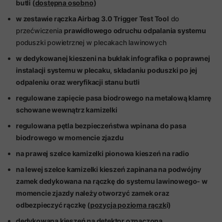
butli (
dostępna osobno
)
w zestawie rączka Airbag 3.0 Trigger Test Tool
do
przećwiczenia
prawidłowego odruchu odpalania systemu
poduszki powietrznej w plecakach lawinowych
w dedykowanej kieszeni na bukłak infografika o poprawnej
instalacji systemu w plecaku, składaniu poduszki po jej
odpaleniu oraz weryfikacji stanu butli
regulowane zapięcie pasa biodrowego na metalową klamrę
schowane wewnątrz kamizelki
regulowana pętla bezpieczeństwa wpinana do pasa
biodrowego w momencie zjazdu
na prawej szelce kamizelki pionowa kieszeń na radio
na lewej szelce kamizelki kieszeń zapinana na podwójny
zamek dedykowana na rączkę do systemu lawinowego- w
momencie zjazdy należy otworzyć zamek oraz
odbezpieczyć rączkę (
pozycja pozioma rączk
i)
dedykowana kieszeń na detektor oznaczona