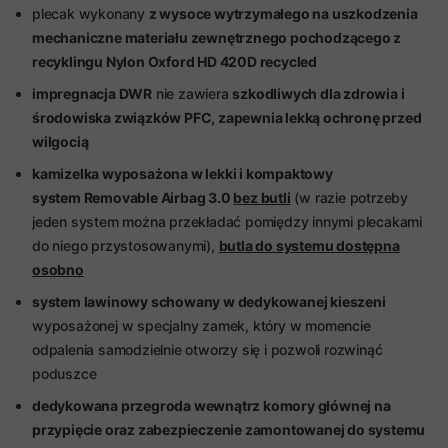
plecak wykonany
z wysoce wytrzymałego na uszkodzenia
mechaniczne materiału zewnętrznego pochodzącego z
recyklingu Nylon Oxford HD 420D recycled
impregnacja DWR
nie zawiera
szkodliwych dla zdrowia i
środowiska związków PFC, zapewnia lekką ochronę przed
wilgocią
kamizelka wyposażona w lekki i kompaktowy
system Removable Airbag 3.0
bez butli
(w razie potrzeby
jeden system można przekładać pomiędzy innymi plecakami
do niego przystosowanymi),
butla do systemu dostępna
osobno
system lawinowy schowany w dedykowanej kieszeni
wyposażonej w specjalny zamek, który w momencie
odpalenia samodzielnie otworzy się i pozwoli rozwinąć
poduszce
dedykowana przegroda wewnątrz komory głównej na
przypięcie oraz zabezpieczenie zamontowanej do systemu