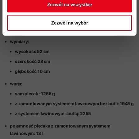
dodatkowego sprzętu
Zezwól na wszystkie
system lawinowy: Removable Airbag 3.0
czas napełnienia się poduszki w momencie odpalenia: 3 s
Zezwól na wybór
butla do systemu lawinowego dostępna osobno
wymiary:
wysokość 52 cm
szerokość 28 cm
głębokość 10 cm
waga:
sam plecak : 1255 g
z zamontowanym systemem lawinowym bez butli: 1945 g
z systemem lawinowym i butlą: 2255
pojemność plecaka z zamontowanym systemem
lawinowym: 13 l