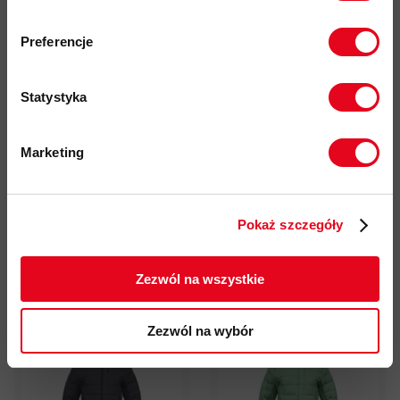
Zapisz się do naszego newslettera i
odbierz
70zł rabatu
przy zakupach na
Preferencje
kwotę powyżej 500zł ✂️
Statystyka
Marketing
Płaszcz puchowy Norrona
Kurtka puchowa Norrona
Twoje dane będą przetwarzane
Oslo Down750 Coat
Falketind Down750 Hood
zgodnie z Polityką prywatności.
Women
Women
Pokaż szczegóły
2 575,00 zł
1 263,00 zł
ZAPISUJĘ SIĘ
3 219,00 zł
1 579,00 zł
Zezwól na wszystkie
SUMMER SALE 2026
- 20%
Tylko w MMT!
- 20%
Zezwól na wybór