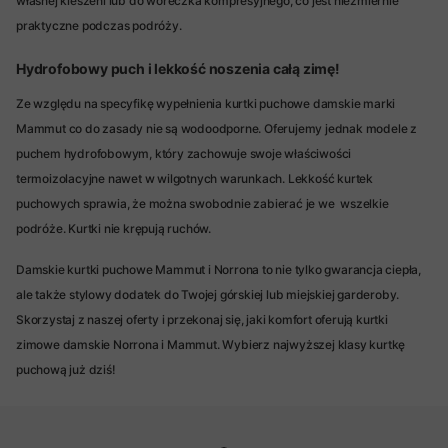
własnej kieszeni lub do woreczka kompresyjnego, co jest niezmiernie
praktyczne podczas podróży.
Hydrofobowy puch i lekkość noszenia całą zimę!
Ze względu na specyfikę wypełnienia kurtki puchowe damskie marki
Mammut co do zasady nie są wodoodporne. Oferujemy jednak modele z
puchem hydrofobowym, który zachowuje swoje właściwości
termoizolacyjne nawet w wilgotnych warunkach. Lekkość kurtek
puchowych sprawia, że można swobodnie zabierać je we wszelkie
podróże. Kurtki nie krępują ruchów.
Damskie kurtki puchowe Mammut i Norrona to nie tylko gwarancja ciepła,
ale także stylowy dodatek do Twojej górskiej lub miejskiej garderoby.
Skorzystaj z naszej oferty i przekonaj się, jaki komfort oferują kurtki
zimowe damskie Norrona i Mammut. Wybierz najwyższej klasy kurtkę
puchową już dziś!