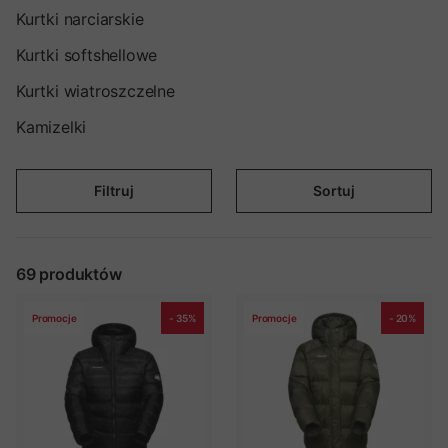
jest w niej kurtka zimowa dla Ciebie!
Kurtki narciarskie
Kurtki softshellowe
Kurtki wiatroszczelne
Kamizelki
Filtruj
Sortuj
69
produktów
Promocje
- 35%
Promocje
- 20%