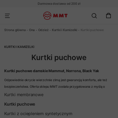
Darmowa dostawa od 200 zł
Strona główna
Ona
Odzież
Kurtki i Kamizelki
Kurtki puchowe
KURTKI I KAMIZELKI
Kurtki puchowe
Kurtki puchowe damskie Mammut, Norrona, Black Yak
Odpowiednie okrycie wierzchnie zimą jest gwarancją komfortu, ale też
bezpieczeństwa. Oferta sklepu MMT została przygotowana z myślą o
damskich miłośniczkach górskich wyzwań, które cenią sobie połączenie
Kurtki membranowe
funkcjonalności z estetyką. W naszym asortymencie znalazły się kurtki
Kurtki puchowe
puchowe damskie, które z pewnością spełnią oczekiwania nawet
najbardziej wymagających Klientek. Sprawdź ofertę – gwarantujemy, że
Kurtki z ociepleniem syntetycznym