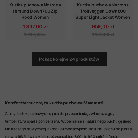
Kurtka puchowa Norrona
Kurtka puchowa Norrona
Femund Down700 Zip
Trollveggen Down800
Hood Women
Super Light Jacket Women
1 367,00 zł
959,00 zł
1 709,00 zł
1 199,00 zł
Pokaż kolejne 24 produktów
Komfort termiczny to kurtka puchowa Mammut!
Zalety kurtek puchowych są nie do przecenienia, zwłaszcza gdy
temperatura spada poniżej zera. Wypełnienie z naturalnego puchu gęsiego
lub kaczego najwyższej jakości, o rewelacyjnym stosunku puchu do pierza
(nawet 95/5) i wysokiej sprężystości (od 800 do 900 cuin), oferuje