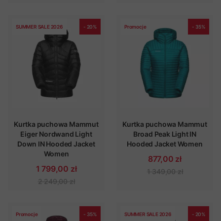
SUMMER SALE 2026
- 20%
Promocje
- 35%
Kurtka puchowa Mammut
Kurtka puchowa Mammut
Eiger Nordwand Light
Broad Peak Light IN
Down IN Hooded Jacket
Hooded Jacket Women
Women
877,00 zł
1 799,00 zł
1 349,00 zł
2 249,00 zł
Promocje
- 35%
SUMMER SALE 2026
- 20%