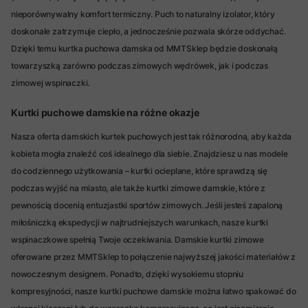
nieporównywalny komfort termiczny. Puch to naturalny izolator, który
doskonale zatrzymuje ciepło, a jednocześnie pozwala skórze oddychać.
Dzięki temu kurtka puchowa damska od MMTSklep będzie doskonałą
towarzyszką zarówno podczas zimowych wędrówek, jak i podczas
zimowej wspinaczki.
Kurtki puchowe damskie na różne okazje
Nasza oferta damskich kurtek puchowych jest tak różnorodna, aby każda
kobieta mogła znaleźć coś idealnego dla siebie. Znajdziesz u nas modele
do codziennego użytkowania – kurtki ocieplane, które sprawdzą się
podczas wyjść na miasto, ale także kurtki zimowe damskie, które z
pewnością docenią entuzjastki sportów zimowych. Jeśli jesteś zapaloną
miłośniczką ekspedycji w najtrudniejszych warunkach, nasze kurtki
wspinaczkowe spełnią Twoje oczekiwania. Damskie kurtki zimowe
oferowane przez MMTSklep to połączenie najwyższej jakości materiałów z
nowoczesnym designem. Ponadto, dzięki wysokiemu stopniu
kompresyjności, nasze kurtki puchowe damskie można łatwo spakować do