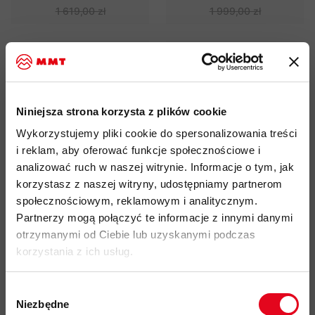
1 619,00 zł
1 999,00 zł
Tylko w MMT!
- 20%
Tylko w MMT!
- 20%
Niniejsza strona korzysta z plików cookie
Wykorzystujemy pliki cookie do spersonalizowania treści
i reklam, aby oferować funkcje społecznościowe i
analizować ruch w naszej witrynie. Informacje o tym, jak
korzystasz z naszej witryny, udostępniamy partnerom
Kurtka puchowa Norrona
Płaszcz puchowy Norrona
społecznościowym, reklamowym i analitycznym.
Tamok down750 Jacket
Oslo Down750 Coat
Partnerzy mogą połączyć te informacje z innymi danymi
Women
Women
otrzymanymi od Ciebie lub uzyskanymi podczas
1 599,00 zł
2 575,00 zł
korzystania z ich usług.
1 999,00 zł
3 219,00 zł
Wybór
Niezbędne
zgody
Tylko w MMT!
- 20%
Tylko w MMT!
- 20%