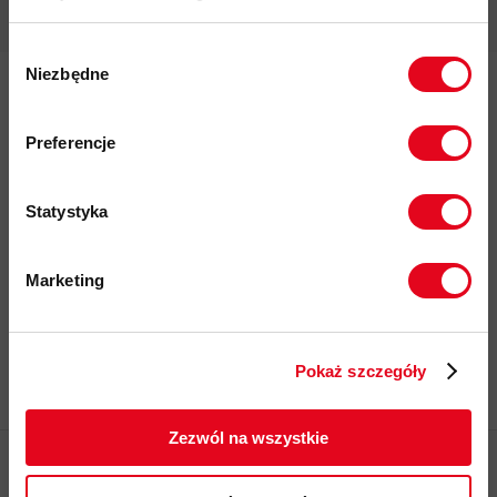
Wybór
Niezbędne
zgody
Zapisz się do Newslettera
Zapisz się do naszego newslettera i
odbierz
70zł rabatu
przy zakupach na
Preferencje
kwotę powyżej 500zł ✂️
Twój e-mail
Statystyka
Korzystając z formularza, zgadzasz się na
Polityka
przechowywanie i przetwarzanie twoich danych przez
prywatności
Marketing
witrynę.
Twoje dane będą przetwarzane
zgodnie z Polityką prywatności.
Zapisz się
Pokaż szczegóły
ZAPISUJĘ SIĘ
Zezwól na wszystkie
Pytania i odpowiedzi
O nas