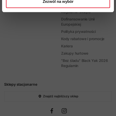
Zezwól na wybór
Zwroty, wymiany i reklamacje
Regulamin sklepu
Dofinansowanie Unii
Europejskiej
Polityka prywatności
Kody rabatowe i promocje
Kariera
Zakupy hurtowe
"Bez śladu" Black Yak 2026
Regulamin
Sklepy stacjonarne
Znajdź najbliższy sklep