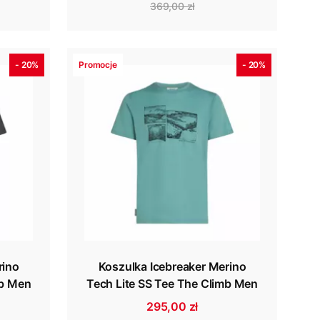
369,00 zł
- 20%
Promocje
- 20%
rino
Koszulka Icebreaker Merino
mb Men
Tech Lite SS Tee The Climb Men
295,00 zł