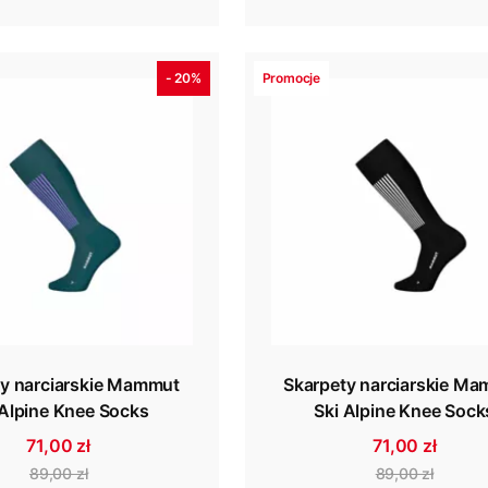
- 20%
Promocje
ty narciarskie Mammut
Skarpety narciarskie M
 Alpine Knee Socks
Ski Alpine Knee Sock
71,00 zł
71,00 zł
89,00 zł
89,00 zł