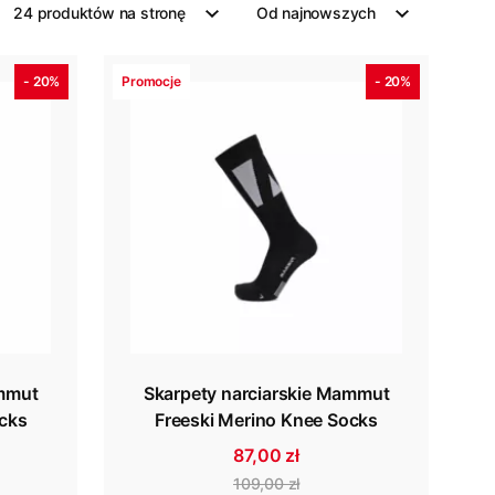
24 produktów na stronę
Od najnowszych
- 20%
Promocje
- 20%
ammut
Skarpety narciarskie Mammut
ocks
Freeski Merino Knee Socks
87,00 zł
109,00 zł