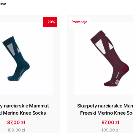
tów
- 20%
Promocje
ty narciarskie Mammut
Skarpety narciarskie M
ki Merino Knee Socks
Freeski Merino Knee S
87,00 zł
87,00 zł
109,00 zł
109,00 zł