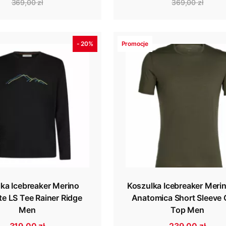
369,00 zł
369,00 zł
- 20%
Promocje
ka Icebreaker Merino
Koszulka Icebreaker Meri
te LS Tee Rainer Ridge
Anatomica Short Sleeve
Men
Top Men