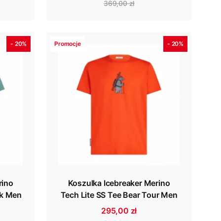
369,00 zł
- 20%
Promocje
- 20%
rino
Koszulka Icebreaker Merino
rk Men
Tech Lite SS Tee Bear Tour Men
295,00 zł