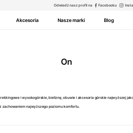
Odwiedź nasz profil na
Facebooku
Inst
Akcesoria
Nasze marki
Blog
On
 trekkingowe i wysokogórskie, bieliznę, obuwie i akcesoria górskie najwyższej ja
, z zachowaniem najwyższego poziomu komfortu.