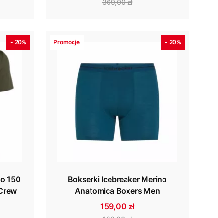
369,00 zł
- 20%
Promocje
- 20%
no 150
Bokserki Icebreaker Merino
 Crew
Anatomica Boxers Men
159,00 zł