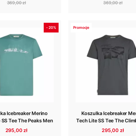
369,00 zł
369,00 zł
- 20%
Promocje
ka Icebreaker Merino
Koszulka Icebreaker Me
e SS Tee The Peaks Men
Tech Lite SS Tee The Cli
295,00 zł
295,00 zł