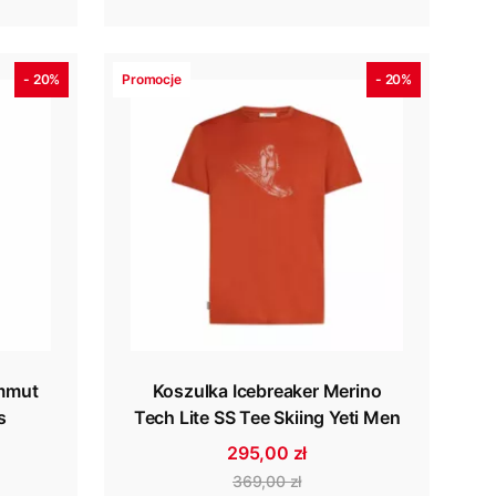
- 20%
Promocje
- 20%
ammut
Koszulka Icebreaker Merino
s
Tech Lite SS Tee Skiing Yeti Men
295,00 zł
369,00 zł