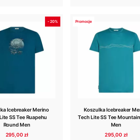
- 20%
Promocje
ka Icebreaker Merino
Koszulka Icebreaker Me
Lite SS Tee Ruapehu
Tech Lite SS Tee Mountain
Round Men
Men
295,00 zł
295,00 zł