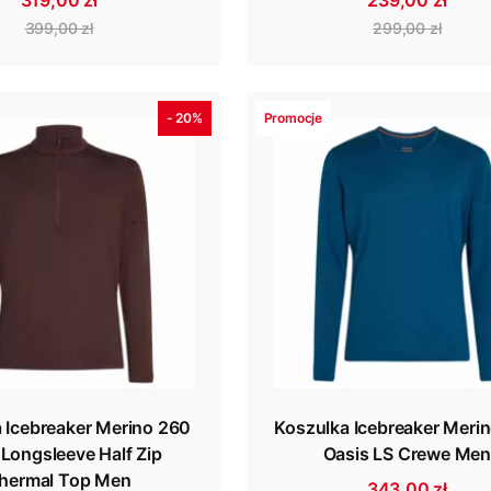
319,00 zł
239,00 zł
399,00 zł
299,00 zł
- 20%
Promocje
 Icebreaker Merino 260
Koszulka Icebreaker Meri
Longsleeve Half Zip
Oasis LS Crewe Me
hermal Top Men
343,00 zł