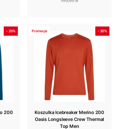
199,00 zł
- 20%
Promocje
- 20%
no 200
Koszulka Icebreaker Merino 200
n
Oasis Longsleeve Crew Thermal
Top Men