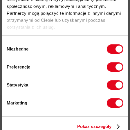
społecznościowym, reklamowym i analitycznym.
Partnerzy mogą połączyć te informacje z innymi danymi
otrzymanymi od Ciebie lub uzyskanymi podczas
korzystania z ich usług.
Impregnat do
Wybór
odzieży
Niezbędne
polarowej
zgody
Nikwax Polar
Zapisz się do naszego newslettera i
Proof Wash-
odbierz
70zł rabatu
przy zakupach na
in
Preferencje
kwotę powyżej 500zł ✂️
37,00 zł
Statystyka
Marketing
Twoje dane będą przetwarzane
zgodnie z Polityką prywatności.
Darmowa dostawa od 200 zł
Pokaż szczegóły