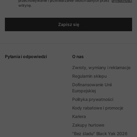
przechowywanie i przetwarzanie twoich danych przez
prywatności
witrynę.
Zapisz się
Pytania i odpowiedzi
O nas
Zwroty, wymiany i reklamacje
Regulamin sklepu
Dofinansowanie Unii
Europejskiej
Polityka prywatności
Kody rabatowe i promocje
Kariera
Zakupy hurtowe
"Bez śladu" Black Yak 2026