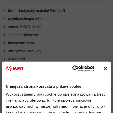
lekki, elastyczny materiał
Primaloft
szybkoschnące włókno
zamek
YKK Vislon®
2 boczne kieszenie
klapowane zamki
elastyczne mankiety
Athletic Fit
Więcej o produkcie
Niniejsza strona korzysta z plików cookie
Specyfikacja
Wykorzystujemy pliki cookie do spersonalizowania treści
i reklam, aby oferować funkcje społecznościowe i
Do tego produktu rekomendujemy
analizować ruch w naszej witrynie. Informacje o tym, jak
korzystasz z naszej witryny, udostępniamy partnerom