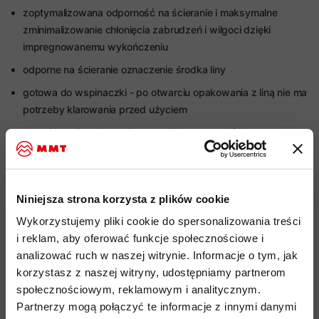
zoptymalizowana odporność na ścieranie i maksymalne
zminimalizowanie chłonięcia zabrudzeń i wilgoci dzięki
impregnowanemu wykończeniu
odporne na ścieranie oznaczenie środka liny
gotowa do wspinaczki - po otwarciu opakowania z liną nie ma
potrzeby klarowania przed użyciem
rodzaj i typ liny: dynamiczna, pojedyncza, połówkowa,
bliźniacza
impregnacja: DRY
średnica: 9mm
Niniejsza strona korzysta z plików cookie
waga: 54g/m liny
Wykorzystujemy pliki cookie do spersonalizowania treści
i reklam, aby oferować funkcje społecznościowe i
liczba rwań wg UIAA (dla liny pojedynczej przy obciążeniu
analizować ruch w naszej witrynie. Informacje o tym, jak
80kg): 5
korzystasz z naszej witryny, udostępniamy partnerom
liczba rwań wg UIAA (dla liny połówkowej przy obciążeniu
społecznościowym, reklamowym i analitycznym.
55kg): 20
Partnerzy mogą połączyć te informacje z innymi danymi