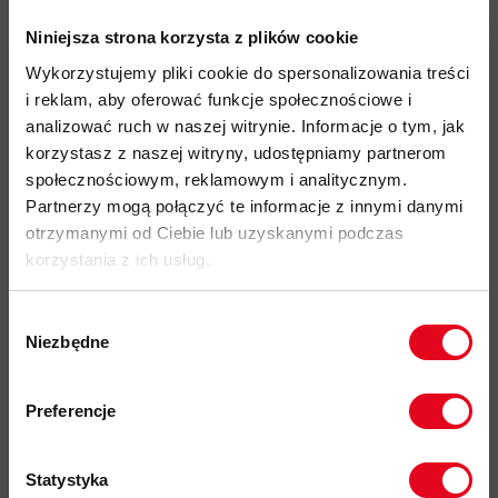
Dry
Niniejsza strona korzysta z plików cookie
liczba odpadnięć UIAA (liny połówkowa przy 55 kg):
Wykorzystujemy pliki cookie do spersonalizowania treści
i reklam, aby oferować funkcje społecznościowe i
9-10
analizować ruch w naszej witrynie. Informacje o tym, jak
liczba odpadnięć UIAA (liny bliźniacza przy 80 kg):
korzystasz z naszej witryny, udostępniamy partnerom
społecznościowym, reklamowym i analitycznym.
>20
Partnerzy mogą połączyć te informacje z innymi danymi
siła uderzenia:
otrzymanymi od Ciebie lub uzyskanymi podczas
korzystania z ich usług.
lina połówkowa 6,2 kN
lina bliźniacza 9 kN
Wybór
Niezbędne
odporność na chłonięcie wody test UIAA:
zgody
Zapisz się do naszego newslettera i
< 1,5 %
odbierz
70zł rabatu
przy zakupach na
Preferencje
kwotę powyżej 500zł ✂️
wydłużenie statyczne UIAA przy 55 kg lina połówkowa:
8,5 %
Statystyka