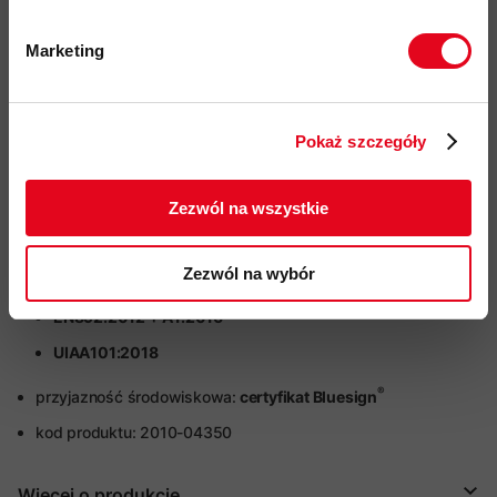
wydłużenie statyczne UIAA przy 80 kg lina bliźniacza:
4,2 %
Marketing
Twoje dane będą przetwarzane
wydłużenie dynamiczne przy pierwszym odpadnięciu:
zgodnie z Polityką prywatności.
lina połówkowa 30 %
Pokaż szczegóły
lina bliźniacza 26,8 %
ZAPISUJĘ SIĘ
proporcja oplotu do rdzenia:
Zezwól na wszystkie
42%
Zezwól na wybór
certyfikaty:
EN892:2012 + A1:2016
UIAA101:2018
®
przyjazność środowiskowa:
certyfikat Bluesign
kod produktu: 2010-04350
Więcej o produkcie