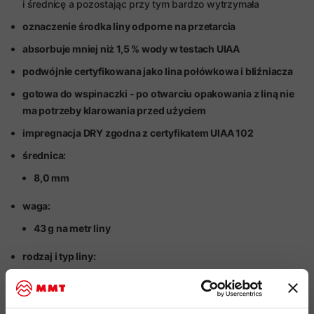
i średnicę a pozostając przy tym bardzo wytrzymała
oznaczenie środka liny odporne na przetarcia
absorbuje mniej niż 1,5 % wody w testach UIAA
podwójnie certyfikowana jako lina połówkowa i
bliźniacza
gotowa do wspinaczki - po otwarciu opakowania z liną nie
ma potrzeby klarowania przed użyciem
impregnacja DRY zgodna z certyfikatem UIAA 102
średnica:
8,0 mm
waga:
43 g na metr liny
rodzaj i typ liny:
dynamiczna, połówkowa i bliźniacza
impregnacja liny: