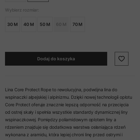
Wybierz rozmiar:
30 M
40 M
50 M
60 M
70 M
Dodaj do koszyka
Lina Core Protect Rope to rewolucyjna, podwójna lina do
wspinaczki alpejskiej i alpinizmu. Dzięki nowej technologii oplotu
Core Protect oferuje znacznie lepszą odporność na przecięcia
od ostrej skały i spełnia wszystkie standardy dynamicznej liny
wspinaczkowej. Pomiędzy poliamidowym oplotem liny a
rdzeniem znajduje się dodatkowa warstwa osłaniająca rdzeń
wykonana z aramidu, która lepiej chroni linę przed ostrymi i