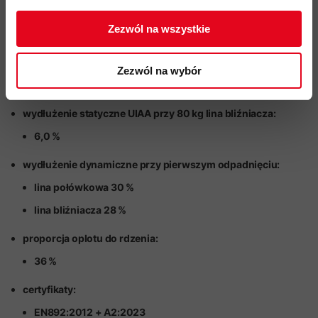
odporność na chłonięcie wody test UIAA:
Zezwól na wszystkie
< 2 %
wydłużenie statyczne UIAA przy 55 kg lina połówkowa:
Zezwól na wybór
9,0 %
wydłużenie statyczne UIAA przy 80 kg lina bliźniacza:
6,0 %
wydłużenie dynamiczne przy pierwszym odpadnięciu:
lina połówkowa 30 %
lina bliźniacza 28 %
proporcja oplotu do rdzenia:
36 %
certyfikaty:
EN892:2012 + A2:2023