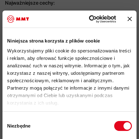
Najważniejsze cechy:
idealny produkt do: hiking, trekking, skitouring, wspinaczka
syntetyczna izolacja Mammut LOOPINSULATION -
wykonana z przetworzonych resztek lin wspinaczkowych
Niniejsza strona korzysta z plików cookie
hybrydowa konstrukcja: ciepła izolacja na tułowiu, elastyczne
Wykorzystujemy pliki cookie do spersonalizowania treści
panele polarowe na bokach i rękawach
i reklam, aby oferować funkcje społecznościowe i
komory izolacyjne 3D w układzie cegiełkowym - ograniczenie
analizować ruch w naszej witrynie. Informacje o tym, jak
mostków termicznych, brak szwów
korzystasz z naszej witryny, udostępniamy partnerom
społecznościowym, reklamowym i analitycznym.
zewnętrzny materiał wiatroodporny, wykonany z tkaniny
Partnerzy mogą połączyć te informacje z innymi danymi
pochodzącej z recykling
otrzymanymi od Ciebie lub uzyskanymi podczas
raglanowe rękawy -
zwiększona mobilność i komfort przy
korzystania z ich usług.
noszeniu plecaka
zamek błyskawiczny na całej długości z wewnętrzną klapą
Wybór
przeciwwiatrową
Niezbędne
zgody
2 boczne kieszenie zapinane na zamek błyskawiczny
Zapisz się do naszego newslettera i