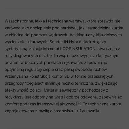
Wszechstronna, lekka i techniczna warstwa, która sprawdzi się
zarówno jako docieplenie pod hardshell, jak i samodzielna kurtka
w chłodne dni podczas wędrówek, trekkingu czy kilkudniowych
wycieczek skiturowych. Sender IN Hybrid Jacket łączy
syntetyczną izolację Mammut LOOPINSULATION, stworzoną z
recyklingowanych resztek lin wspinaczkowych, z elastycznym
polarem w bocznych panelach i rękawach, zapewniając
optymalną regulację ciepła oraz pełną swobodę ruchów.
Przemyślana konstrukcja komór 3D w formie przesuniętych
przegrody "cegiełek" eliminuje mostki termiczne, zwiększając
efektywność izolacji. Materiał zewnętrzny pochodzący z
recyklingu jest odporny na wiatr i dobrze oddycha, zapewniając
komfort podczas intensywnej aktywności. To techniczna kurtka
zaprojektowana z myślą o środowisku i użytkowniku.