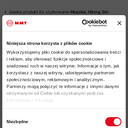
idealny produkt do: użytkowanie
Miejskie, Hiking, Ski-
Touring, Hiking, Narciarstwo
bardzo lekki i wygodny materiał zewnętrzny Lightweight
Woven wykonany z poliestru pochodzącego w 100% z
recyklingu
Niniejsza strona korzysta z plików cookie
wypełnienie z syntetycznych włókien Thermore
Ecodown
o
Wykorzystujemy pliki cookie do spersonalizowania treści
gramaturze 153 g, które powstało z recyklingu butelek PET
i reklam, aby oferować funkcje społecznościowe i
zapewniające optymalny stosunek temperatury do wagi
analizować ruch w naszej witrynie. Informacje o tym, jak
produktu
korzystasz z naszej witryny, udostępniamy partnerom
społecznościowym, reklamowym i analitycznym.
impregnacja DWR nie zawiera szkodliwych dla zdrowia i
Partnerzy mogą połączyć te informacje z innymi danymi
środowiska związków PFC, zapewnia lekką ochronę przed
otrzymanymi od Ciebie lub uzyskanymi podczas
wilgocią
korzystania z ich usług.
2-punktowa regulacja objętości kaptura
1-wózkowy, główny zamek błyskawiczny YKK Vision
Wybór
Niezbędne
2 boczne kieszenie zapinane na zamek błyskawiczny YKK
zgody