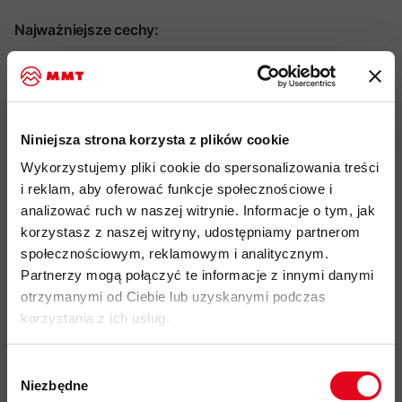
Najważniejsze cechy:
idealny produkt do: hiking, trekking, wspinaczka,
użytkowanie miejskie
odporna na wiatr 3-warstwowa tkanina WINDSTOPPER
Niniejsza strona korzysta z plików cookie
firmy GORE-TEX LABS z membraną ePE bez PFC
Wykorzystujemy pliki cookie do spersonalizowania treści
materiał zewnętrzny i podszewka wykonane w 100% z
i reklam, aby oferować funkcje społecznościowe i
poliestru z recyklingu
analizować ruch w naszej witrynie. Informacje o tym, jak
podszewka o otwartej strukturze 3D -
optymalne
korzystasz z naszej witryny, udostępniamy partnerom
odprowadzanie wilgoci i zwiększona oddychalność
społecznościowym, reklamowym i analitycznym.
Partnerzy mogą połączyć te informacje z innymi danymi
1-punktowa regulacja kaptura ze wzmocnionym daszkiem
otrzymanymi od Ciebie lub uzyskanymi podczas
2-kierunkowy zamek błyskawiczny z przodu
korzystania z ich usług.
klapa przeciwwiatrowa za zamkiem głównym dla dodatkowej
ochrony
Wybór
Niezbędne
zgody
1 kieszeń na piersi i 2 kieszenie przednie - wszystkie