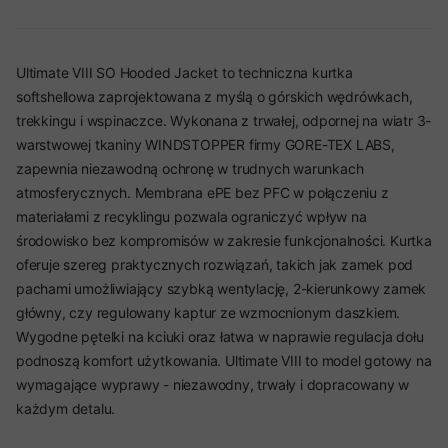
Ultimate VIII SO Hooded Jacket to techniczna kurtka
softshellowa zaprojektowana z myślą o górskich wędrówkach,
trekkingu i wspinaczce. Wykonana z trwałej, odpornej na wiatr 3-
warstwowej tkaniny WINDSTOPPER firmy GORE-TEX LABS,
zapewnia niezawodną ochronę w trudnych warunkach
atmosferycznych. Membrana ePE bez PFC w połączeniu z
materiałami z recyklingu pozwala ograniczyć wpływ na
środowisko bez kompromisów w zakresie funkcjonalności. Kurtka
oferuje szereg praktycznych rozwiązań, takich jak zamek pod
pachami umożliwiający szybką wentylację, 2-kierunkowy zamek
główny, czy regulowany kaptur ze wzmocnionym daszkiem.
Wygodne pętelki na kciuki oraz łatwa w naprawie regulacja dołu
podnoszą komfort użytkowania. Ultimate VIII to model gotowy na
wymagające wyprawy - niezawodny, trwały i dopracowany w
każdym detalu.