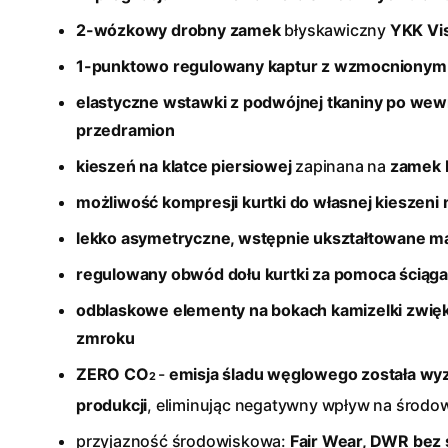
2-wózkowy drobny zamek
błyskawiczny
YKK Vi
1-punktowo regulowany kaptur z wzmocnionym
elastyczne wstawki z podwójnej tkaniny po wew
przedramion
kieszeń na klatce piersiowej
zapinana na
zamek 
możliwość kompresji kurtki do własnej kieszeni n
lekko asymetryczne, wstępnie ukształtowane m
regulowany obwód dołu kurtki za pomoca ściąg
odblaskowe elementy na bokach kamizelki zwię
zmroku
ZERO CO
-
emisja śladu węglowego została w
2
produkcji
, eliminując negatywny wpływ na środow
przyjazność środowiskowa:
Fair Wear, DWR bez 