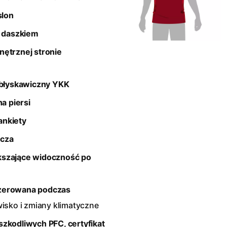
slon
 daszkiem
nętrznej stronie
błyskawiczny YKK
a piersi
ankiety
acza
kszające widoczność po
yzerowana podczas
isko i zmiany klimatyczne
szkodliwych PFC, certyfikat