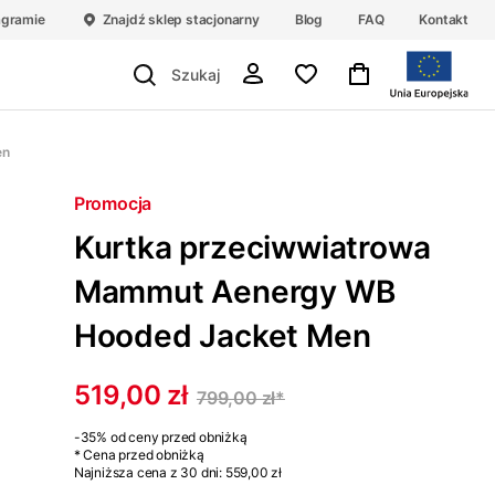
agramie
Znajdź sklep stacjonarny
Blog
FAQ
Kontakt
en
Promocja
Kurtka przeciwwiatrowa
Mammut Aenergy WB
Hooded Jacket Men
519,00 zł
799,00 zł
*
-35%
od ceny przed obniżką
* Cena przed obniżką
Najniższa cena z 30 dni:
559,00 zł