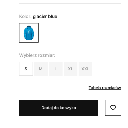
Kolor:
glacier blue
Wybierz rozmiar:
S
M
L
XL
XXL
Tabela rozmiarów
Dodaj do koszyka