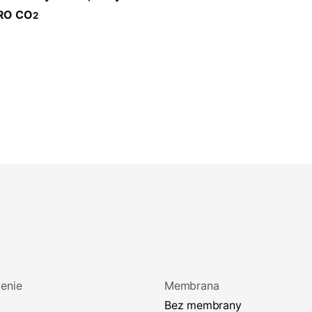
ERO CO
2
enie
Membrana
Bez membrany