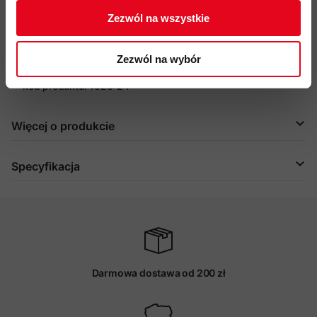
klejone szwy zapewniające pełną wodoodporność
Zezwól na wszystkie
przyjazność środowiskowa: membrana GORE-TEX ePE wolna
od PFAS, materiały pochodzące z recyklingu, certyfikat Oeko-
Zezwól na wybór
Tex
kod produktu: 1023-24
Więcej o produkcie
Specyfikacja
Darmowa dostawa od 200 zł