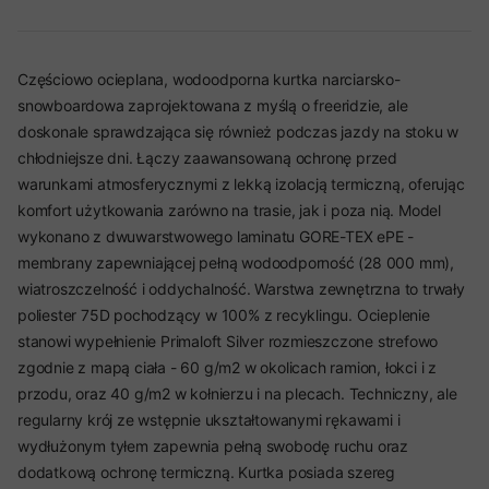
Częściowo ocieplana, wodoodporna kurtka narciarsko-
snowboardowa zaprojektowana z myślą o freeridzie, ale
doskonale sprawdzająca się również podczas jazdy na stoku w
chłodniejsze dni. Łączy zaawansowaną ochronę przed
warunkami atmosferycznymi z lekką izolacją termiczną, oferując
komfort użytkowania zarówno na trasie, jak i poza nią. Model
wykonano z dwuwarstwowego laminatu GORE-TEX ePE -
membrany zapewniającej pełną wodoodporność (28 000 mm),
wiatroszczelność i oddychalność. Warstwa zewnętrzna to trwały
poliester 75D pochodzący w 100% z recyklingu. Ocieplenie
stanowi wypełnienie Primaloft Silver rozmieszczone strefowo
zgodnie z mapą ciała - 60 g/m2 w okolicach ramion, łokci i z
przodu, oraz 40 g/m2 w kołnierzu i na plecach. Techniczny, ale
regularny krój ze wstępnie ukształtowanymi rękawami i
wydłużonym tyłem zapewnia pełną swobodę ruchu oraz
dodatkową ochronę termiczną. Kurtka posiada szereg