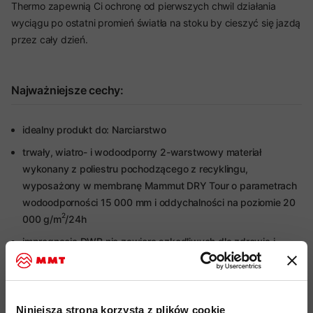
Thermo zapewnią Ci ochronę od pierwszych chwil działania
wyciągu po ostatni promień światła na stoku by cieszyć się jazdą
przez cały dzień.
Najważniejsze cechy:
idealny produkt do: Narciarstwo
trwały, wiatro- i wodoodporny 2-warstwowy materiał
wykonany z poliestru pochodzącego z recyklingu,
wyposażony w membranę Mammut DRY Tour o parametrach
wodoodporności 15 000 mm i oddychalności na poziomie 20
2
000 g/m
/24h
impregnacja DWR nie zawiera szkodliwych dla zdrowia i
środowiska związków PFC, zapewnia lekką ochronę przed
wilgocią
ocieplenie syntetyczne z materiału Ajungilak
OTI Element
Niniejsza strona korzysta z plików cookie