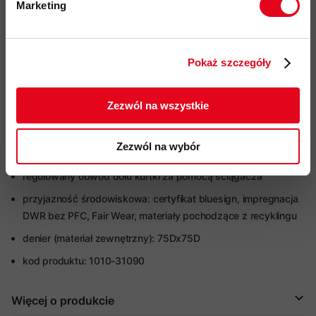
Marketing
siatkowego
Twoje dane będą przetwarzane
wstępnie ukształtowane rękawy
zgodnie z Polityką prywatności.
regulowane mankiety kompatybilne z rękawicami z wysokiej
Pokaż szczegóły
ZAPISUJĘ SIĘ
jakości zapięciem na rzep
elastyczne mankiety wewnątrz rękawa osłaniające
Zezwól na wszystkie
nadgarstek
odpinany, elastyczny fartuch przeciwśnieżny z regulacją
Zezwól na wybór
szerokości i antypoślizgowym wykończeniem
regulowany obwód dołu kurtki za pomocą ściągacza
przyjazność środowiskowa: certyfikat bluesign
, impregnacja
DWR bez PFC, Fair Wear, materiały pochodzące z recyklingu
denier (materiał zewnętrzny): 75Dx75D
kod produktu: 1010-31090
Więcej o produkcie