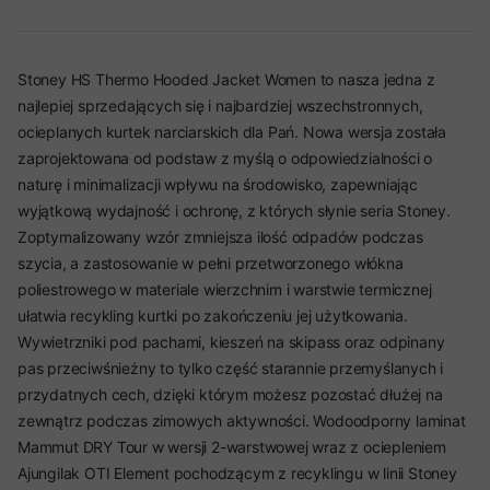
Stoney HS Thermo Hooded Jacket Women to nasza jedna z
najlepiej sprzedających się i najbardziej wszechstronnych,
ocieplanych kurtek narciarskich dla Pań. Nowa wersja została
zaprojektowana od podstaw z myślą o odpowiedzialności o
naturę i minimalizacji wpływu na środowisko, zapewniając
wyjątkową wydajność i ochronę, z których słynie seria Stoney.
Zoptymalizowany wzór zmniejsza ilość odpadów podczas
szycia, a zastosowanie w pełni przetworzonego włókna
poliestrowego w materiale wierzchnim i warstwie termicznej
ułatwia recykling kurtki po zakończeniu jej użytkowania.
Wywietrzniki pod pachami, kieszeń na skipass oraz odpinany
pas przeciwśnieżny to tylko część starannie przemyślanych i
przydatnych cech, dzięki którym możesz pozostać dłużej na
zewnątrz podczas zimowych aktywności. Wodoodporny laminat
Mammut DRY Tour w wersji 2-warstwowej wraz z ociepleniem
Ajungilak OTI Element pochodzącym z recyklingu w linii Stoney