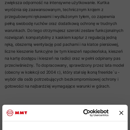
zwiększa odporność na intensywne użytkowanie. Kurtka
wyróżnia się zaawansowanym, technicznym krojem z
przegubowymi rękawami i wydłużonym tyłem, co zapewnia
pełną swobodę ruchów oraz dodatkową ochronę w trudnych
warunkach. Do tego otrzymujesz szeroki zestaw funkcjonalnych
rozwiązań: kompatybilny z kaskiem kaptur z regulacją jedną
ręką, obszerną wentylację pod pachami i na klatce piersiowej,
liczne kieszenie funkcyjne (w tym kieszeń napoleońska, kieszeń
na kartę dostępu i kieszeń na radio) oraz w pełni odpinany pas
przeciwśnieżny. To dopracowany, sprawdzony przez lata model
(obecny w kolekcji od 2004 r.), który stał się ikoną freeride`u -
wybór dla osób potrzebujących bezkompromisowej ochrony i
gotowości na najbardziej wymagające warunki w górach.
Najważniejsze cechy:
idealny produkt do: freeride, narciarstwo, snowboard,