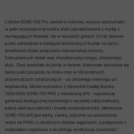
Lofoten GORE-TEX Pro Jacket to kultowa, wysoce wytrzymała i
w pełni wodoodporna kurtka shell zaprojektowana z myślą o
wymagającym freeride`zie w wysokich górach. Od lat stanowi
punkt odniesienia w kategorii technicznych kurtek na narty i
snowboard dzięki połączeniu maksymalnej ochrony,
funkcjonalnych detali oraz charakterystycznego, odważnego
stylu. Choć powstała do jazdy w terenie, doskonale sprawdza się
także podczas jazdy na stoku oraz w różnorodnych
aktywnościach outdoorowych - od zimowego trekkingu po
wspinaczkę. Model wykonano z niezwykle trwałej tkaniny
70Dx160D GORE-TEX PRO z membraną ePE - najnowszej
generacji ekologicznej technologii o wysokiej oddychalności,
pełnej wiatroszczelności i trwałej wodoodporności. Membrana
GORE-TEX ePE jest lekka, cienka, odporna na uszkodzenia,
wolna od PFAS i o obniżonym śladzie węglowym, a połączenie z
materiałami częściowo z recyklingu wydłuża jej żywotność i