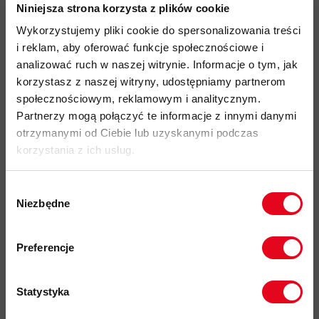
skitouring, zimowy trekking, alpinizm
Niniejsza strona korzysta z plików cookie
materiał zewnętrzny: wysoce wytrzymały
GORE-TEX PRO
Wykorzystujemy pliki cookie do spersonalizowania treści
70Dx160D
z membraną
ePE
(lekka, trwała, wolna od PFAS, o
i reklam, aby oferować funkcje społecznościowe i
zmniejszonym śladzie węglowym)
analizować ruch w naszej witrynie. Informacje o tym, jak
w 100% wodoodporna, wiatroszczelna i oddychająca
korzystasz z naszej witryny, udostępniamy partnerom
konstrukcja
społecznościowym, reklamowym i analitycznym.
Partnerzy mogą połączyć te informacje z innymi danymi
techniczny kr
ój z przegubowymi rękawami i asymetrycznym,
otrzymanymi od Ciebie lub uzyskanymi podczas
wydłużonym tyłem
korzystania z ich usług.
kaptur dopasowany do kasku freeride`owego z regulacją
jedną ręką
Wybór
wentylacja pod pachami (dwukierunkowe zamki) oraz
Niezbędne
zgody
dodatkowa wentylacja z przodu klatki piersiowej z
Zapisz się do naszego newslettera i
wodoodpornymi zamkami YKK
odbierz
70zł rabatu
przy zakupach na
Preferencje
kwotę powyżej 500zł ✂️
kieszenie:
dwie kieszenie piersiowe typu Napoleon (YKK)
Statystyka
kieszeń na kartę dostępu i radio na ramieniu