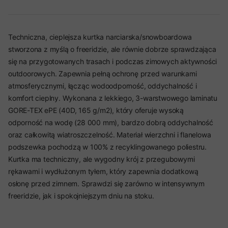
Techniczna, cieplejsza kurtka narciarska/snowboardowa
stworzona z myślą o freeridzie, ale równie dobrze sprawdzająca
się na przygotowanych trasach i podczas zimowych aktywności
outdoorowych. Zapewnia pełną ochronę przed warunkami
atmosferycznymi, łącząc wodoodporność, oddychalność i
komfort cieplny. Wykonana z lekkiego, 3-warstwowego laminatu
GORE-TEX ePE (40D, 165 g/m2), który oferuje wysoką
odporność na wodę (28 000 mm), bardzo dobrą oddychalność
oraz całkowitą wiatroszczelność. Materiał wierzchni i flanelowa
podszewka pochodzą w 100% z recyklingowanego poliestru.
Kurtka ma techniczny, ale wygodny krój z przegubowymi
rękawami i wydłużonym tyłem, który zapewnia dodatkową
osłonę przed zimnem. Sprawdzi się zarówno w intensywnym
freeridzie, jak i spokojniejszym dniu na stoku.