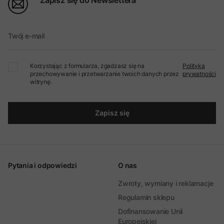
Zapisz się do Newslettera
Twój e-mail
Korzystając z formularza, zgadzasz się na
Polityka
przechowywanie i przetwarzanie twoich danych przez
prywatności
witrynę.
Zapisz się
Pytania i odpowiedzi
O nas
Zwroty, wymiany i reklamacje
Regulamin sklepu
Dofinansowanie Unii
Europejskiej