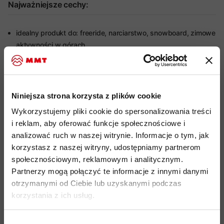
Najważniejsze cechy:
idealny produkt do: freeride, narciarstwo, snowboard, zimowe
aktywności w górach
lekka, wodoodporna i oddychająca konstrukcja z 3-
warstwowego GORE-TEX ePE (40D) z recyklingu
techniczny krój ze wstępnie ukształtowanymi rękawami i
Niniejsza strona korzysta z plików cookie
wydłużonym, asymetrycznym tyłem
Wykorzystujemy pliki cookie do spersonalizowania treści
kaptur przeciwdeszczowy kompatybilny z kaskiem
i reklam, aby oferować funkcje społecznościowe i
freeride`owym
, regulowany jedną ręką
analizować ruch w naszej witrynie. Informacje o tym, jak
asymetryczne mankiety z regulacją na rzepy Velcro i regulacja
korzystasz z naszej witryny, udostępniamy partnerom
długości rękawa
społecznościowym, reklamowym i analitycznym.
Partnerzy mogą połączyć te informacje z innymi danymi
wentylacja pod pachami X-open z wodoodpornymi
otrzymanymi od Ciebie lub uzyskanymi podczas
zamkami YKK
korzystania z ich usług.
wodoodporny, dwukierunkowy zamek główny YKK
odpinany pas przeciwśnieżny z elastyczną gumką i
Wybór