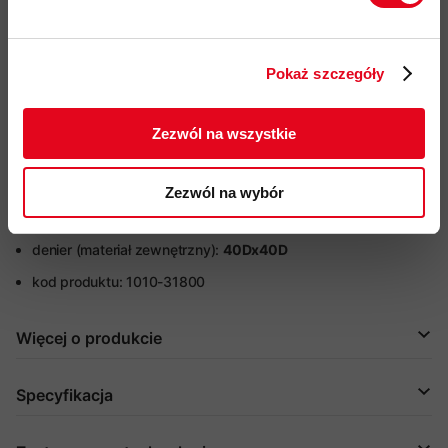
YKK
Twoje dane będą przetwarzane
zgodnie z Polityką prywatności.
wstępnie ukształtowane rękawy
Pokaż szczegóły
regulowana szerokość mankietów
w rękawach za pomocą
ZAPISUJĘ SIĘ
rzepów
Zezwól na wszystkie
regulowany obwod dołu kurtki
jedną ręką za pomocą
ściągaczy
Zezwól na wybór
przyjazność środowiskowa: impregnacja DWR bez PFC, Fair
Wear, materiały pochodzące z recyklingu, certyfikat bluesign
denier (materiał zewnętrzny):
40Dx40D
kod produktu: 1010-31800
Więcej o produkcie
Specyfikacja