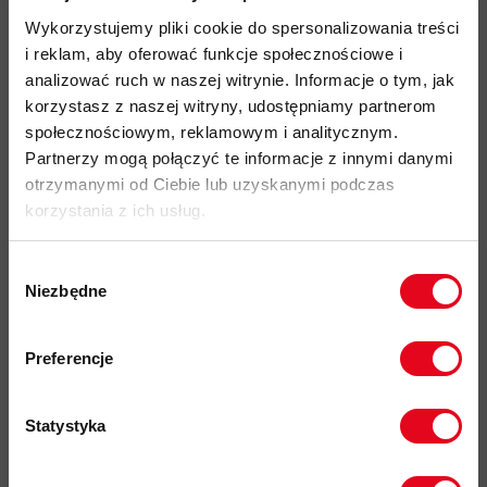
zapobiegającą rozdzieraniu się materiału w momencie
Wykorzystujemy pliki cookie do spersonalizowania treści
uszkodzenia
i reklam, aby oferować funkcje społecznościowe i
impregnacja DWR
nie zawiera szkodliwych dla zdrowia i
analizować ruch w naszej witrynie. Informacje o tym, jak
środowiska związków PFC, zapewnia lekką ochronę przed
korzystasz z naszej witryny, udostępniamy partnerom
wilgocią
społecznościowym, reklamowym i analitycznym.
Partnerzy mogą połączyć te informacje z innymi danymi
optymalna, 1-punktowa regulacja lekko dopasowanego do
otrzymanymi od Ciebie lub uzyskanymi podczas
głowy kaptura ze wzmocnionym daszkiem
korzystania z ich usług.
frontowy, 1-wózkowy, kostkowy,
wodoodporny zamek
błyskawiczny YKK Aquaguard Vislon
Wybór
2 boczne kieszenie z plisą zwiększającą objętość i zapinane
Niezbędne
zgody
na
wodoodporne zamki YKK Aquaguard
Zapisz się do naszego newslettera i
wentylacja pod pachami
regulowana za pomocą 1-
odbierz
70zł rabatu
przy zakupach na
Preferencje
kwotę powyżej 500zł ✂️
wózkowych, zamków YKK, krytych listwą zapewniających
optymalny przepływ powietrza
Statystyka
wstępnie wyprofilowane rękawy z regulacją szerokości
mankietów
za pomocą rzepa