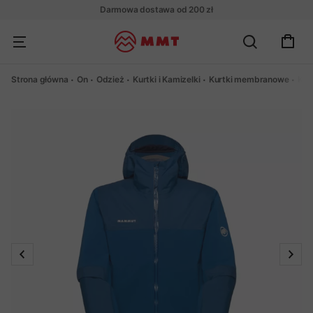
Darmowa dostawa od 200 zł
Strona główna
On
Odzież
Kurtki i Kamizelki
Kurtki membranowe
Kur