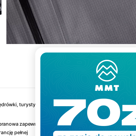
ędrówki, turystyka,
branowa zapewniająca niską
ncję pełnej