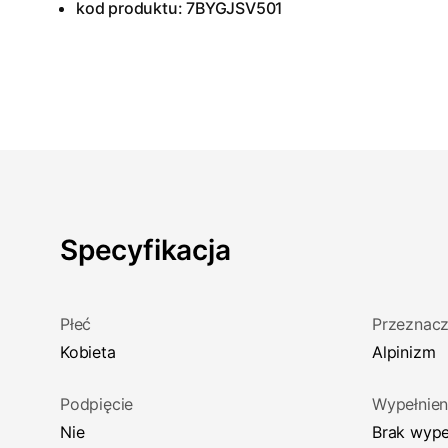
kod produktu: 7BYGJSV501
Specyfikacja
Płeć
Przeznacz
Kobieta
Alpinizm
Podpięcie
Wypełnien
Nie
Brak wype