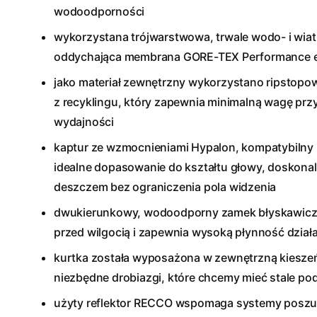
wodoodporności
wykorzystana trójwarstwowa, trwale wodo- i wia
oddychająca membrana GORE-TEX Performance 
jako materiał zewnętrzny wykorzystano ripstop
z recyklingu, który zapewnia minimalną wagę pr
wydajności
kaptur ze wzmocnieniami Hypalon, kompatybilny 
idealne dopasowanie do kształtu głowy, doskonale
deszczem bez ograniczenia pola widzenia
dwukierunkowy, wodoodporny zamek błyskawicz
przed wilgocią i zapewnia wysoką płynność działa
kurtka została wyposażona w zewnętrzną kieszeń
niezbędne drobiazgi, które chcemy mieć stale pod
użyty reflektor RECCO wspomaga systemy posz