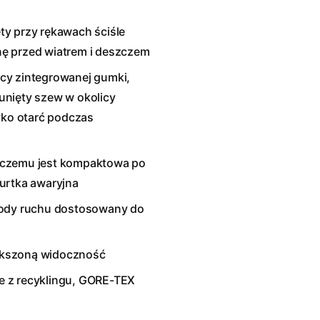
ty przy rękawach ściśle
ę przed wiatrem i deszczem
cy zintegrowanej gumki,
unięty szew w okolicy
yko otarć podczas
ki czemu jest kompaktowa po
urtka awaryjna
body ruchu dostosowany do
ększoną widoczność
e z recyklingu, GORE-TEX