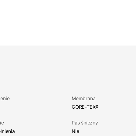
enie
Membrana
GORE-TEX®
ie
Pas śnieżny
łnienia
Nie