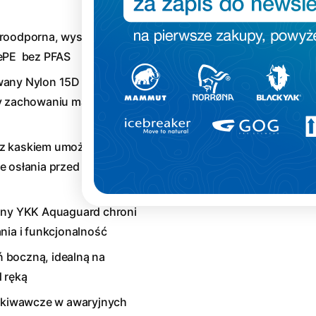
troodporna, wysoce
ePE bez PFAS
owany Nylon 15D pochodzący
zy zachowaniu maksymalnej
z kaskiem umożliwiający
 osłania przed wiatrem i
ny YKK Aquaguard chroni
nia i funkcjonalność
 boczną, idealną na
 ręką
ukiwawcze w awaryjnych