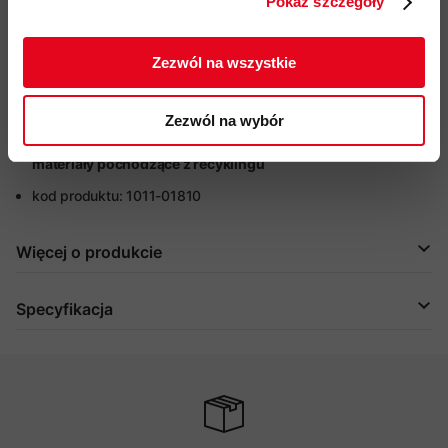
Pokaż szczegóły
ZAPISUJĘ SIĘ
elastyczne wykończenie mankietów
po wewnętrznej stronie
dla lepszego dopasowania
Zezwól na wszystkie
szerokość obwodu dołu kurtki można regulować za
pomocą ściągacza
Zezwól na wybór
®
przyjazność środowiskowa:
certyfikat bluesign
, Fair Wear,
materiały pochodzące z recyklingu
kod produktu: 1011-01810
Więcej o produkcie
Specyfikacja