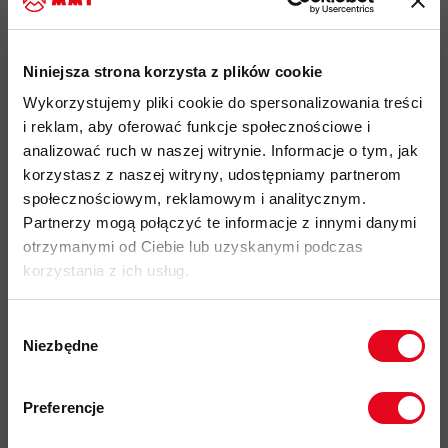
technicznie skrojony kaptur dobrze dopasowuje się do głowy. Na
piersi znajduje się nadrukowane logo.
Niniejsza strona korzysta z plików cookie
Wykorzystujemy pliki cookie do spersonalizowania treści
Najważniejsze cechy:
i reklam, aby oferować funkcje społecznościowe i
analizować ruch w naszej witrynie. Informacje o tym, jak
idealny produkt do: hiking, aktywności outdoorowe,
korzystasz z naszej witryny, udostępniamy partnerom
użytkowanie codzienne
społecznościowym, reklamowym i analitycznym.
lekka i szybkoschnąca konstrukcja
Partnerzy mogą połączyć te informacje z innymi danymi
otrzymanymi od Ciebie lub uzyskanymi podczas
materiał 20D o gramaturze 113 g/m
korzystania z ich usług.
miękka w dotyku tkanina o strukturze przypominającej
bawełnę
Wybór
wykończenie antybakteryjne
HeiQ FFL Fresh
Niezbędne
zgody
płaskie szwy zapobiegające otarciom
Zapisz się do naszego newslettera i
odbierz
70zł rabatu
przy zakupach na
techniczny krój kaptura
Preferencje
kwotę powyżej 500zł ✂️
nadrukowane logo na piersi