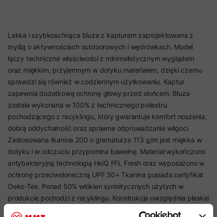
Lekka i szybkoschnąca bluza z kapturem zaprojektowana z
myślą o aktywnościach outdoorowych i wędrówkach. Model
łączy techniczne właściwości z minimalistycznym wyglądem
oraz miękkim, przyjemnym w dotyku materiałem, dzięki czemu
sprawdzi się również w codziennym użytkowaniu. Kaptur
zapewnia dodatkową ochronę głowy przed słońcem. Bluza
została wykonana w 100% z technicznego poliestru
pochodzącego z recyklingu, który gwarantuje komfort noszenia,
dobrą oddychalność oraz sprawne odprowadzanie wilgoci.
Zastosowana tkanina 20D o gramaturze 113 g/m jest miękka w
dotyku i w odczuciu przypomina bawełnę. Materiał wykończono
antybakteryjną technologią HeiQ FFL Fresh oraz wyposażono w
ochronę przeciwsłoneczną UPF 30+ Tkanina posiada certyfikat
Oeko-Tex. Ponad 50% włókien syntetycznych użytych w
produkcie pochodzi z recyklingu. Konstrukcja uwzględnia płaskie
szwy na ramionach, które minimalizują ryzyko otarć, a