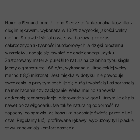
Norrona Femund pureUll Long Sleeve to funkcjonalna koszulka z
długim rękawem, wykonana w 100% z wysokiej jakości wełny
merino. Sprawdzi się jako warstwa bazowa podczas
całorocznych aktywności outdoorowych, a dzięki prostemu
wzornictwu nadaje się również do codziennego użytku.
Zastosowany materiał pureUll to naturalna dzianina typu single
jersey o gramaturze 165 g/m, wykonana z ultracienkiej wełny
merino (18,5 mikrona). Jest miękka w dotyku, nie powoduje
swędzenia, a przy tym cechuje się dużą trwałością i odpornością
na mechacenie czy zaciąganie. Wełna merino zapewnia
doskonałą termoregulację, odprowadza wilgoć i utrzymuje ciepło
nawet po zawilgoceniu. Ma także naturalną odporność na
zapachy, co sprawia, że koszulka pozostaje świeża przez długi
czas. Regularny krój, profilowane rękawy, wydłużony tył i płaskie
szwy zapewniają komfort noszenia.