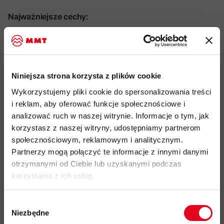
Najważniejsze cechy:
idealny produkt do: trekking, wspinaczka, alpinizm, ski-
touring, narciarstwo, użytkowanie miejskie
wykonana w 100% z wełny merino pureUll (165 g/m, 18,5
Niniejsza strona korzysta z plików cookie
mikrona) - naturalna, miękka i oddychająca dzianina
Wykorzystujemy pliki cookie do spersonalizowania treści
bardzo dobra termoregulacja - ciepło nawet po
i reklam, aby oferować funkcje społecznościowe i
zawilgoceniu
analizować ruch w naszej witrynie. Informacje o tym, jak
korzystasz z naszej witryny, udostępniamy partnerom
naturalna odporność na powstawanie nieprzyjemnych
społecznościowym, reklamowym i analitycznym.
zapachów
Partnerzy mogą połączyć te informacje z innymi danymi
regularny krój z profilowanymi rękawami zapewniającymi
otrzymanymi od Ciebie lub uzyskanymi podczas
swobodę ruchów
korzystania z ich usług.
asymetryczny, wydłużony tył oraz zakrzywiony dół dla
lepszej ochrony
Wybór
Niezbędne
płaskie szwy zapobiegające otarciom i zwiększające
zgody